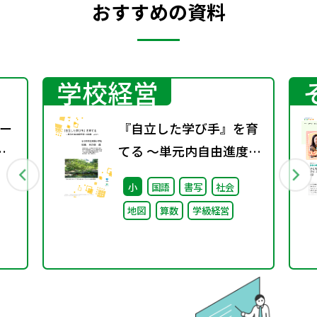
おすすめの資料
学校経営
ー
『自立した学び手』を育
てる ～単元内自由進度学
習への挑戦 vol.1～
小
国語
書写
社会
地図
算数
学級経営