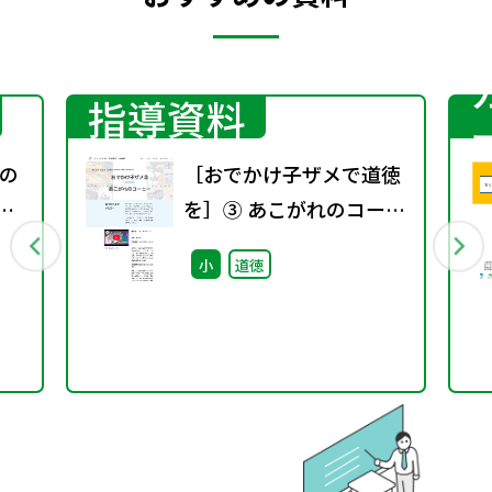
指導資料
の
［おでかけ子ザメで道徳
を］③ あこがれのコーヒ
ー ~教材+指導案~
小
道徳