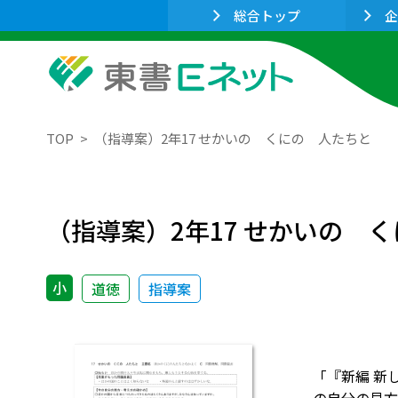
総合トップ
企
TOP
（指導案）2年17 せかいの くにの 人たちと
（指導案）2年17 せかいの 
小
道徳
指導案
「『新編 新