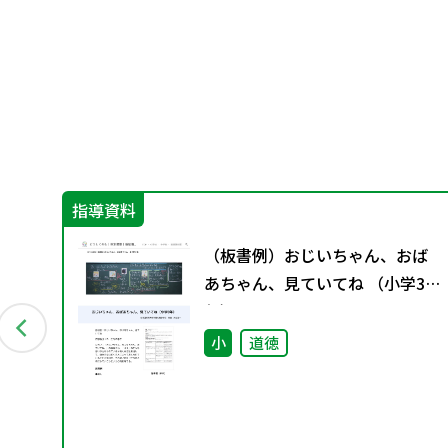
指導資料
グ
（板書例）おじいちゃん、おば
料
あちゃん、見ていてね （小学3
年）
小
道徳