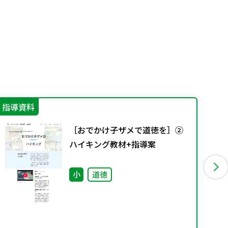
指導資料
IC
［おでかけ子ザメで道徳を］②
ハイキング教材+指導案
小
道徳