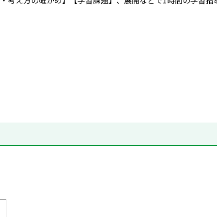
・考え方の確かめ】【学習課題】、展開などで1時間の学習指