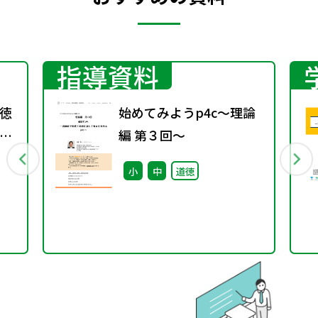
指導資料
徳
始めてみようp4c～理論
編 第３回～
小
中
道徳