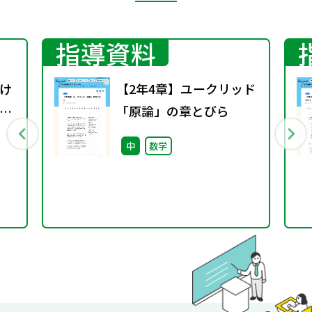
指導資料
け
【2年4章】ユークリッド
ザ
「原論」の章とびら
中
数学