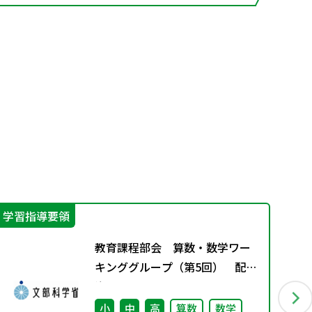
学習指導要領
指
教育課程部会 算数・数学ワー
キンググループ（第5回） 配付
資
小
中
高
算数
数学