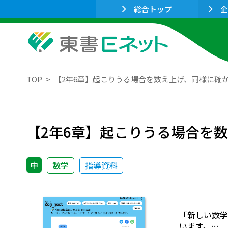
総合トップ
企
TOP
【2年6章】起こりうる場合を数え上げ、同様に確
【2年6章】起こりうる場合を
中
数学
指導資料
「新しい数学
います。…