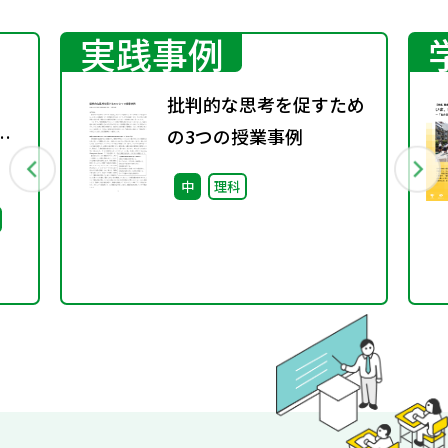
実践事例
批判的な思考を促すため
京
の3つの授業事例
中
理科
ビリ
ま