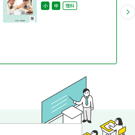
小
中
理科