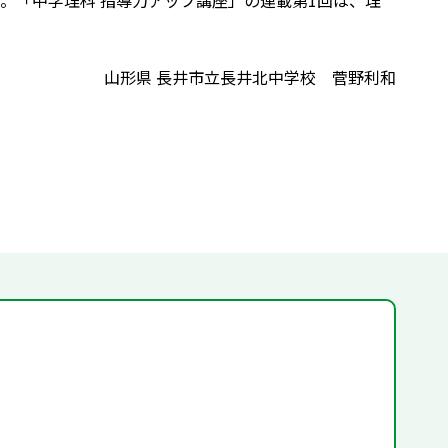
。「中学理科 指導力アップ講座」の連載第1回は、理
山形県 長井市立長井北中学校 菅野利和