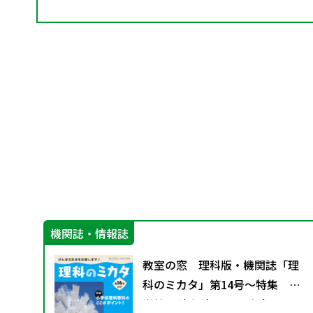
機関誌・情報誌
グ
教室の窓 理科版・機関誌「理
資料
科のミカタ」第14号～特集 小
ー
学校理科専科のここがポイン