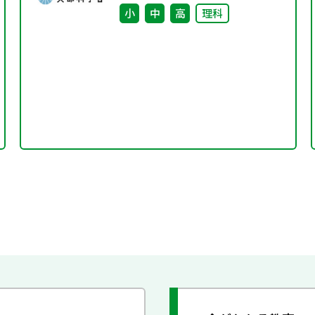
小
中
高
理科