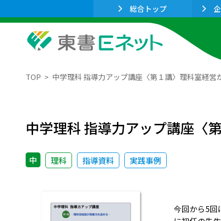
総合トップ
企
TOP
中学理科 指導力アップ講座〈第１講〉理科室経営
中学理科 指導力アップ講座〈
中
理科
指導資料
実践事例
今回から5回