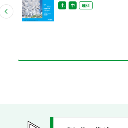
ト！～
小
中
理科