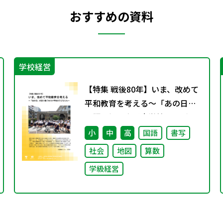
おすすめの資料
学校経営
【特集 戦後80年】いま、改めて
平和教育を考える〜「あの日」
を語り継ぐ本川小学校の子ども
たち〜
小
中
高
国語
書写
社会
地図
算数
学級経営