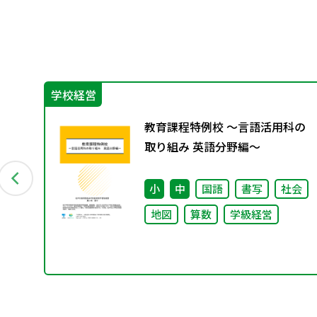
学校経営
プロ
教育課程特例校 ～言語活用科の
っ
取り組み 英語分野編～
授業
小
中
国語
書写
社会
地図
算数
学級経営