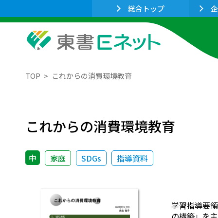
総合トップ
企
TOP
これからの消費環境教育
これからの消費環境教育
中
家庭
SDGs
指導資料
学習指導要領
の構築」を主