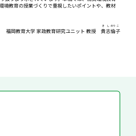
消費環境教育の授業づくりで重視したいポイントや、教材
き
し
のり
こ
福岡教育大学 家政教育研究ユニット 教授
貴
志
倫
子