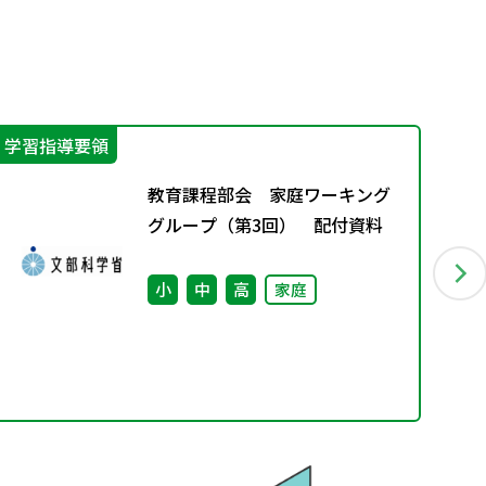
学習指導要領
学
教育課程部会 家庭ワーキング
グループ（第3回） 配付資料
小
中
高
家庭