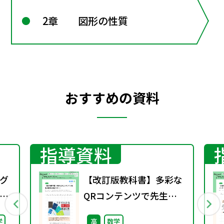
2章 図形の性質
おすすめの資料
指導資料
グ
【改訂版教科書】多彩な
）
QRコンテンツで先生の
授業を徹底サポート
学
高
数学