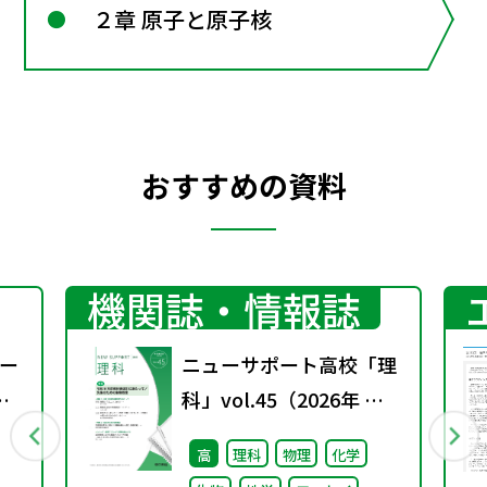
２章 原子と原子核
おすすめの資料
機関誌・情報誌
ー
ニューサポート高校「理
科」vol.45（2026年 春
号）
高
理科
物理
化学
ル