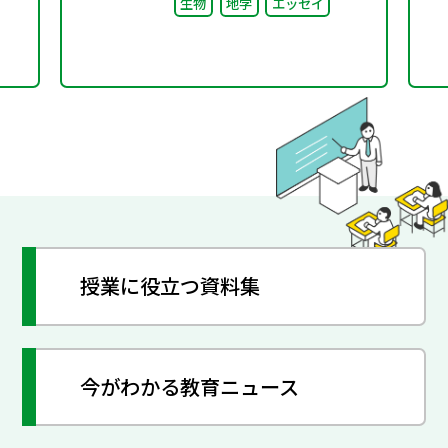
生物
地学
エッセイ
開
授業に役立つ資料集
今がわかる教育ニュース