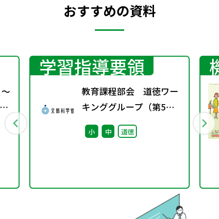
おすすめの資料
学習指導要領
 ～
教育課程部会 道徳ワー
の
キンググループ（第5
回） 配付資料
小
中
道徳