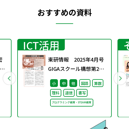
おすすめの資料
ICT活用
密
東研情報 2025年4月号
ト
GIGAスクール構想第2期
に向けて ③
小
中
他
国語
算数
理科
道徳
書写
プログラミング教育・STEAM教育