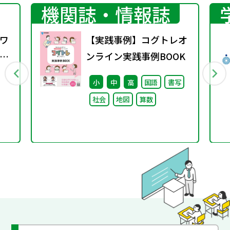
機関誌・情報誌
ワ
【実践事例】コグトレオ
12
ンライン実践事例BOOK
小
中
高
国語
書写
社会
地図
算数