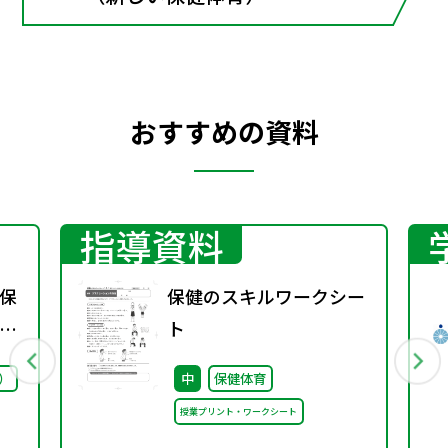
おすすめの資料
指導資料
保
保健のスキルワークシー
ー
ト
）
中
保健体育
授業プリント・ワークシート