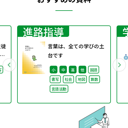
進路指導
生徒
言葉は、全ての学びの土
に
台です
写
小
中
高
他
国語
書写
社会
地図
算数
言語活動