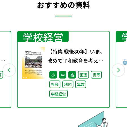
おすすめの資料
学校経営
【特集 戦後80年】いま、
回）
改めて平和教育を考え
る〜「あの日」を語り継
写
小
中
高
国語
書写
ぐ本川小学校の子どもた
社会
地図
算数
ち〜
学級経営