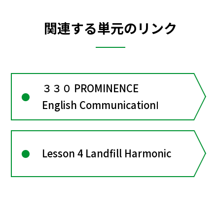
関連する単元のリンク
３３０ PROMINENCE
English CommunicationⅠ
Lesson 4 Landfill Harmonic