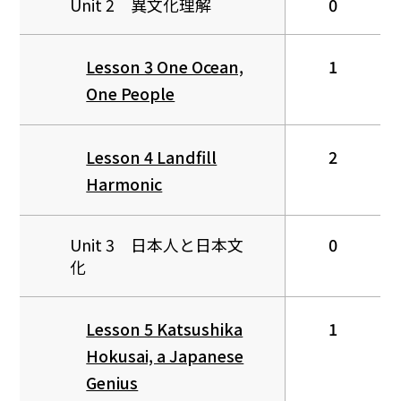
Unit 2 異文化理解
0
Lesson 3 One Ocean,
1
One People
Lesson 4 Landfill
2
Harmonic
Unit 3 日本人と日本文
0
化
Lesson 5 Katsushika
1
Hokusai, a Japanese
Genius