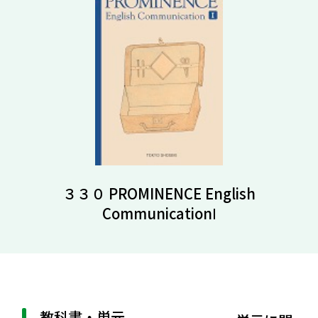
３３０ PROMINENCE English
CommunicationⅠ
教科書・単元