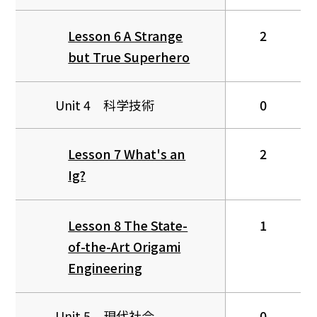
Lesson 6 A Strange
2
but True Superhero
Unit 4 科学技術
0
Lesson 7 What's an
2
Ig?
Lesson 8 The State-
1
of-the-Art Origami
Engineering
Unit 5 現代社会
0