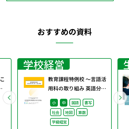
おすすめの資料
学校経営
こ
教育課程特例校 ～言語活
庭
用科の取り組み 英語分野
解
編～
小
中
国語
書写
づ
社会
地図
算数
学級経営