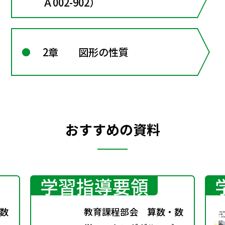
Ａ002-902）
2章 図形の性質
おすすめの資料
学習指導要領
数
教育課程部会 算数・数