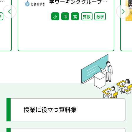
学ワーキンググループ
料
（第2回） 配付資料
学
小
中
高
算数
数学
授業に役立つ資料集