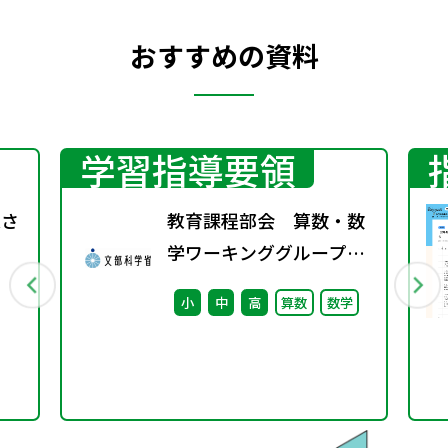
おすすめの資料
学習指導要領
速さ
教育課程部会 算数・数
学ワーキンググループ
（第4回） 配付資料
小
中
高
算数
数学