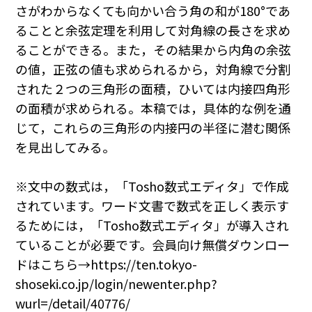
さがわからなくても向かい合う角の和が180°であ
ることと余弦定理を利用して対角線の長さを求め
ることができる。また，その結果から内角の余弦
の値，正弦の値も求められるから，対角線で分割
された２つの三角形の面積，ひいては内接四角形
の面積が求められる。本稿では，具体的な例を通
じて，これらの三角形の内接円の半径に潜む関係
を見出してみる。
※文中の数式は，「Tosho数式エディタ」で作成
されています。ワード文書で数式を正しく表示す
るためには，「Tosho数式エディタ」が導入され
ていることが必要です。会員向け無償ダウンロー
ドはこちら→https://ten.tokyo-
shoseki.co.jp/login/newenter.php?
wurl=/detail/40776/