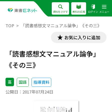
資料をさがす
教科の広場
ログイン
メニュー
TOP
「読書感想文マニュアル論争」《その三》
お気に入りに追加
「読書感想文マニュアル論争」
《その三》
高
国語
指導資料
公開日：
2017年07月24日