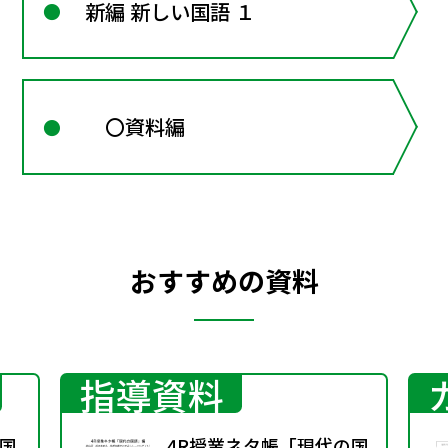
新編 新しい国語 １
〇資料編
おすすめの資料
指導資料
国
4R授業ネタ帳「現代の国