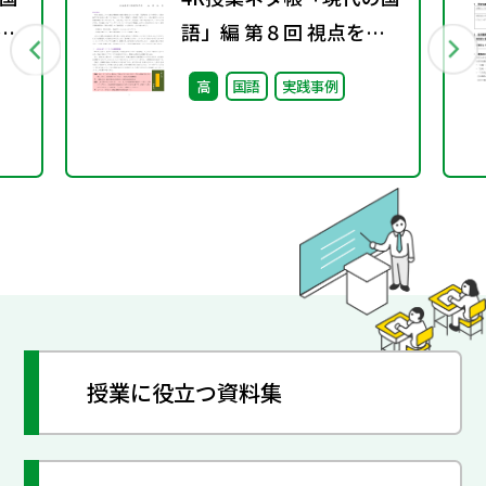
年秋
語」編 第８回 視点を変
え、発想を豊かにするト
高
国語
実践事例
レーニング（１）
授業に役立つ資料集