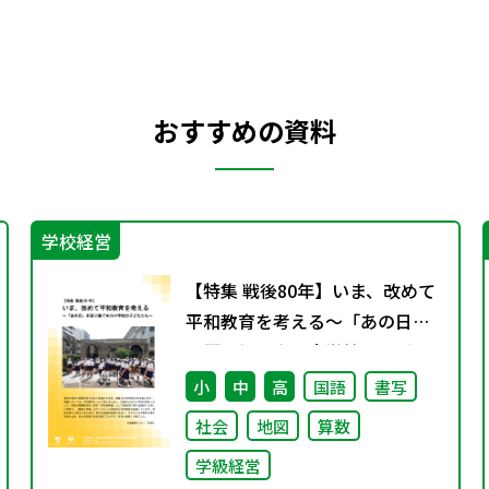
おすすめの資料
学校経営
【特集 戦後80年】いま、改めて
平和教育を考える〜「あの日」
を語り継ぐ本川小学校の子ども
たち〜
小
中
高
国語
書写
社会
地図
算数
学級経営