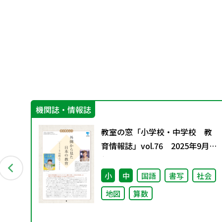
機関誌・情報誌
教
教室の窓「小学校・中学校 教
1月発
育情報誌」vol.76 2025年9月発
行
会
小
中
国語
書写
社会
地図
算数