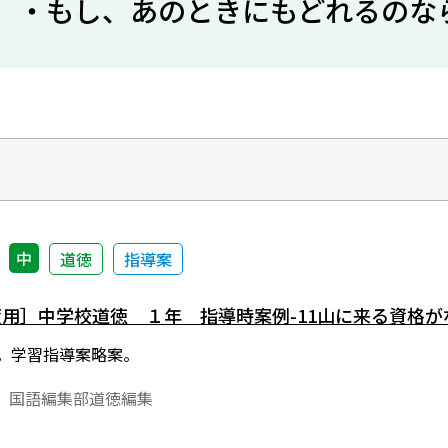
 ・もし、あのときにもどれるのな
中
道徳
指導案
年度用］中学校道徳 １年 指導時案例-11山に来る資格が
版。学習指導案略案。
 国語編集部道徳編集