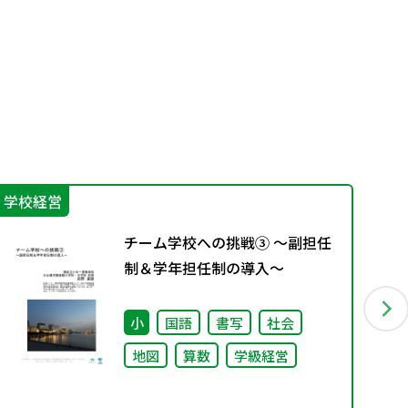
学校経営
学
チーム学校への挑戦③ ～副担任
制＆学年担任制の導入～
小
国語
書写
社会
地図
算数
学級経営