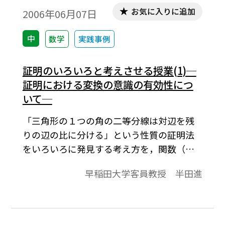
お気に入りに追加
2006年06月07日
中
数学
実践事例
証明のいろいろと考えさせる授業(1)─
証明における変換の意識の有効性につ
いて─
「三角形の１つの角の二等分線は対辺を残
りの辺の比に分ける」という性質の証明法
をいろいろに発見する考え方を，関数（変
換）の機能のもつ有効性からみる観点で紹
早稲田大学客員教授 半田進
介している。