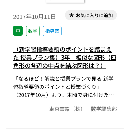
形の形を変えたとき，どんな四角形ができ
るかを考えていく。
お気に入りに追加
2017年10月11日
中
数学
指導案
（新学習指導要領のポイントを踏まえ
た 授業プラン集）3年 相似な図形（四
角形の各辺の中点を結ぶ図形は？）
「なるほど！解説と授業プランで見る 新学
習指導要領のポイントと授業づくり」
（2017年10月）より。本時で身に付けたい
資質・能力 ，本時の数学的活動のポイント
東京書籍（株） 数学編集部
を中心に授業プランを立てました。