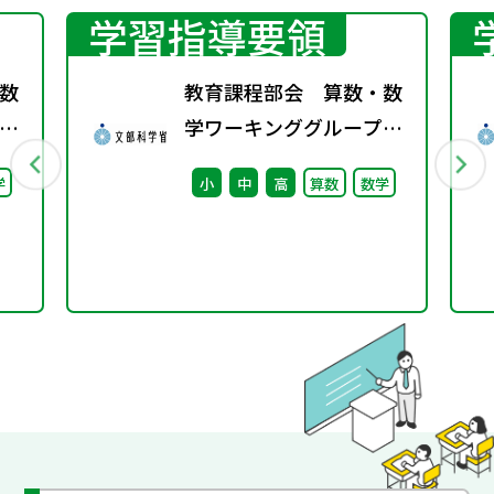
学習指導要領
数
教育課程部会 算数・数
学ワーキンググループ
料
（第4回） 配付資料
学
小
中
高
算数
数学
ー
催