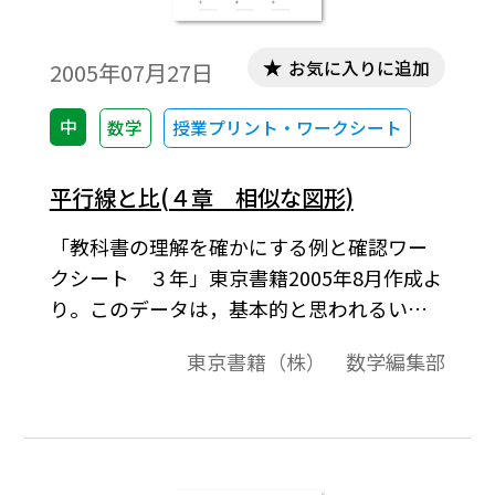
お気に入りに追加
2005年07月27日
中
数学
授業プリント・ワークシート
平行線と比(４章 相似な図形)
「教科書の理解を確かにする例と確認ワー
クシート ３年」東京書籍2005年8月作成よ
り。このデータは，基本的と思われるいく
つかの内容について，理解をより確実なも
東京書籍（株） 数学編集部
のにするため，教科書の「例」，「問」を
再構成してワークシート形式にまとめたも
のです。このワークシートでは，例のすぐ下
に「確認」問題を新たに設け，例の内容が
理解できたかどうかが確認できるようにし