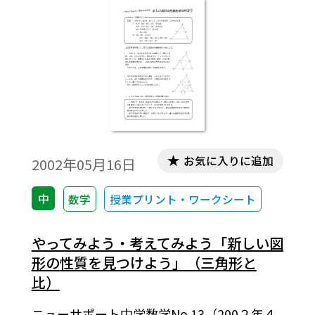
ています。「確認」問題では，例と同様な問
題を取り上げていますから，例に振り返っ
て，つまずき箇所を確認することができま
す。「確認」問題の下の「問」は，ドリルを
したり，やや難しい問題を考えたりするた
めのものです。基本的な内容の理解の徹底
や，習熟に応じた授業の際などにご活用い
ただければ幸いです。
お気に入りに追加
2002年05月16日
中
数学
授業プリント・ワークシート
やってみよう・考えてみよう「新しい図
形の性質を見つけよう」（三角形と
比）
ニューサポート中学数学No.13（200２年４