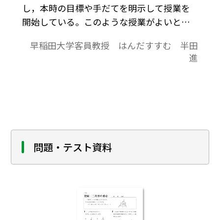
し，本時の目標や手だてを明示して授業を
開始している。このような授業がよいと思
っている教師が多いのではないだろうか。
早稲田大学客員教授 はんだすすむ 半田
授業開始時に前時の内容を繰り返すことに
進
どのような意味があるのだうか。授業開始
時での前時の内容の復習が有効でなかった
という次のような報告がある。
問題・テスト資料