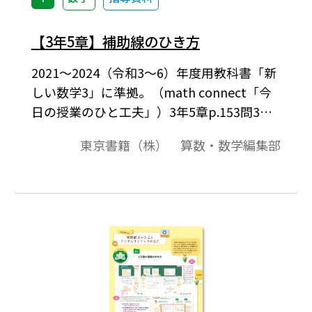
【3年5章】補助線のひき方
2021～2024（令和3～6）年度用教科書「新
しい数学3」に準拠。（math connect「今
日の授業のひと工夫」）3年5章p.153問3で
は、「相似な図形の性質」を利用するため
東京書籍（株） 算数・数学編集部
に補助線をひいて、図形の性質を証明しま
す。