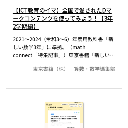
【ICT教育のイマ】全国で愛されたDマ
ークコンテンツを使ってみよう！【3年
2学期編】
2021～2024（令和3～6）年度用教科書「新
しい数学3年」に準拠。（math
connect「特集記事」）東京書籍「新しい数
学」では、生徒の学習意欲を高めたり理解
東京書籍（株） 算数・数学編集部
を深めたりできるように、教科書の内容に
沿ったDマークコンテンツを用意していま
す。生徒が自分の端末を操作して数学的活動
を実現したり、練習を通して基礎・基本の
定着をしたりできるコンテンツがあります。
本稿では、令和4年度の3年2学期で特に使用
されたDマークコンテンツトップ3と、その
なかの1つのコンテンツについて活用場面を