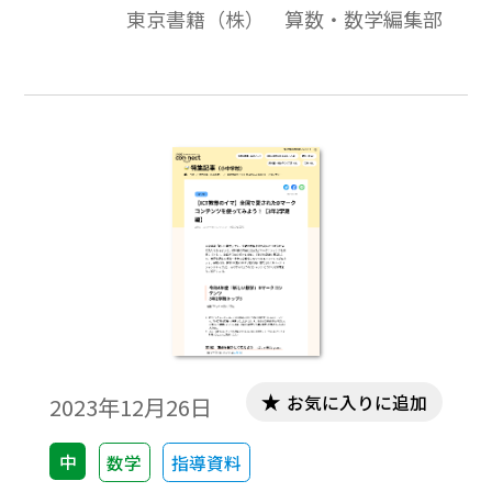
東京書籍（株） 算数・数学編集部
見方や考え方をいかして、問題の解決に取
り組むページです。…
お気に入りに追加
2023年12月26日
中
数学
指導資料