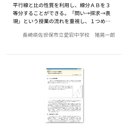
平行線と比の性質を利用し、線分ＡＢを３
等分することができる。「問い→探求→表
現」という授業の流れを重視し、１つめの
課題で、低学力層の生徒の授業参加と向上
長崎県佐世保市立愛宕中学校 猪晃一郎
を保障し、２つめ、３つめの課題で中間
層、高学力層の生徒の思考力を深めるとと
もに、全員の学習参加を保障する。