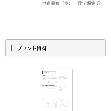
東京書籍（株） 数学編集部
朝学習などの短時間の自学自習用に，ある
いは，基本的事項の習得の補習用にとして
ご活用いただけましたら幸いです。
プリント資料