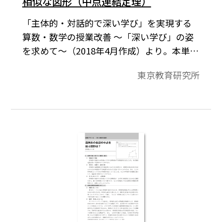
相似な図形（中点連結定理）
「主体的・対話的で深い学び」を実現する
算数・数学の授業改善 ～「深い学び」の姿
を求めて～（2018年4月作成）より。本単元
では，三角形の相似条件などを基にして図
東京教育研究所
形の基本的な性質を論理的に確かめたり，
平 行線と線分の比についての性質を見いだ
し，それらを確かめたり，相似な図形の性
質を具体的 な場面で活用したりできるよう
にする。本時では，中点連結定理を基にし
て，四角形の各辺の中点を結んでできる図
形が平行四辺形で あることを見いだし，そ
の条件を考える活動を行う。どんな四角形
でも平行四辺形になること に興味をもた
せ，自らその理由を論証できるようにして
いく。また，課題を発展させ，もとの 四角