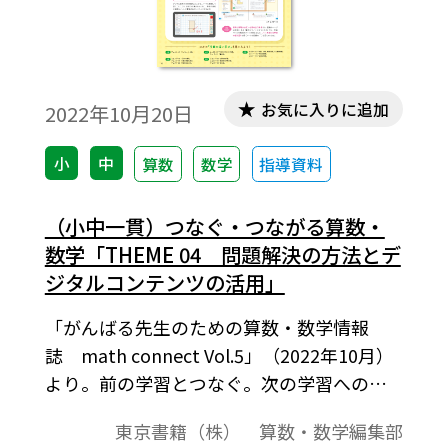
お気に入りに追加
2022年10月20日
小
中
算数
数学
指導資料
（小中一貫）つなぐ・つながる算数・
数学「THEME 04 問題解決の方法とデ
ジタルコンテンツの活用」
「がんばる先生のための算数・数学情報
誌 math connect Vol.5」（2022年10月）
より。前の学習とつなぐ。次の学習へのつ
ながりをつくる。今も昔も変わることな
東京書籍（株） 算数・数学編集部
く、先生方が大切にされていることです。統