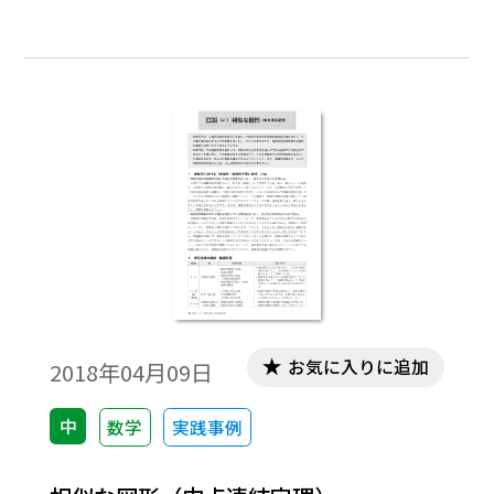
合的・発展的な学びが注目される中、今号
では小・中で共通のテーマを設定し、あら
ためて学びのつながりに着目して教科書紙
面を見てみましょう。テーマ４は、「問題
解決の方法とデジタルコンテンツの活用」
（小学校：L字型の面積の求め方、中学校：
どちらの並び方がよいかな？、四角形の各
辺の中点を結んだ図形は？）です。
お気に入りに追加
2018年04月09日
中
数学
実践事例