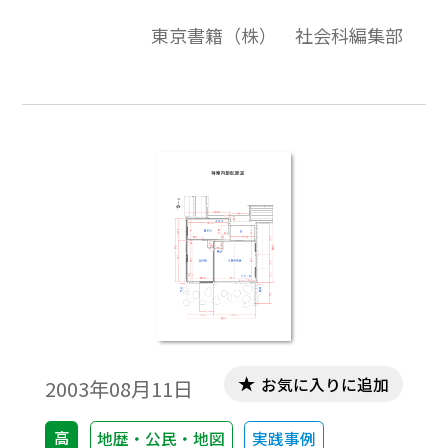
事例補遺版。「新編 新しい社会 教師用
東京書籍（株） 社会科編集部
指導書 地域事例編」は，5･6年の内容に該
当する地域事例を収集し，単元ごとに，全
国各地の代表的な地域事例の概要と教材と
しての意義，指導上の留意点等をまとめて
います。ここでは，その「ネット版補遺編」
として，指導書本編には掲載できなかった
全国各地の優れた地域事例を本編と同じ形
式で紹介します。
お気に入りに追加
2003年08月11日
高
地歴・公民・地図
実践事例