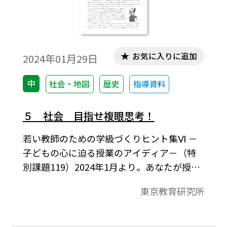
お気に入りに追加
2024年01月29日
中
社会・地図
歴史
指導資料
５ 社会 目指せ複眼思考！
若い教師のための学級づくりヒント集Ⅵ －
子どもの心に迫る授業のアイディア－（特
別課題119）2024年1月より。あなたが授業
で生徒に伝えたいことは何ですか？、まず
東京教育研究所
は学習内容の系統性を！、教える”より
も“気づかせる”、多様な見方・考え方を実
感させる、織田信長に対する見方・考え方