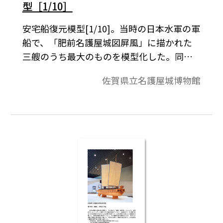
型［1/10］
安宅船復元模型[1/10]。当時の日本水軍の軍
船で、「肥前名護屋城図屏風」に描かれた
三艘のうち最大のものを模型化した。同図
に描かれたものは、織田信長の大安宅船の
佐賀県立名護屋城博物館
流れを汲み、秀吉の御座船「日本丸」の可
能性もある。全長約３８メートルで、実践
的な総矢倉のうえに、城の櫓のような構造
物を載せ、丹塗りの高欄を廻す華美なつく
りは、戦闘機能に徹した亀甲船と対照的で
ある。ご注意：このPDFファイルのデータ
はセキュリティーがかかっていて、編集・
加工・印刷は禁止になっています｡閲覧専用
です。資料説明は、佐賀県立名護屋城博物館
総合案内による。