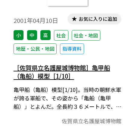
お気に入りに追加
2001年04月10日
小
中
高
社会
社会・地図
地歴・公民・地図
指導資料
［佐賀県立名護屋城博物館］亀甲船
（亀船）模型［1/10］
亀甲船（亀船）模型[1/10]。当時の朝鮮水軍
が誇る軍船で、その姿から「亀船（亀甲
船）」とよんだ。全長約３６メートルで、上
面すべてに鉄板を張るとともに、尖鉄を立
佐賀県立名護屋城博物館
て、日本軍の戦法である鉄砲や切込みによ
る攻撃を防ぎつつ、左右前面の火砲により