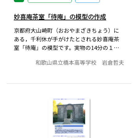
妙喜庵茶室「待庵」の模型の作成
京都府大山崎町（おおやまざきちょう）に
ある，千利休が手がけたとされる妙喜庵茶
室「待庵」の模型です。実物の14分の１に
縮小したもので，待庵内部配置図とあわせ
和歌山県立橋本高等学校 岩倉哲夫
て，桃山時代における利休の趣向が生かさ
れた茶室の構造を見ることができます。模型
を作成された時の工夫などを紹介していま
す。（資料として「実際の待庵内部の構造と
大きさ」をGIFファイル，PDFファイルで添
付）