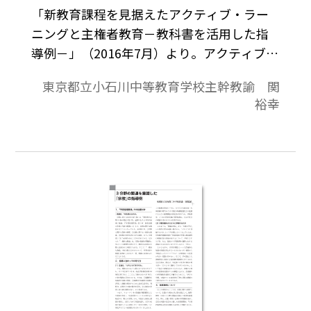
「新教育課程を見据えたアクティブ・ラー
ニングと主権者教育－教科書を活用した指
導例－」（2016年7月）より。アクティブ・
ラーニングを実現す るためには，生徒が主
東京都立小石川中等教育学校主幹教諭 関
体的に課題を発見する ことが重要であり，
裕幸
この課題発見のきっかけ となるのが，教科
書の各見開きの左上に掲載 された導入資料
と，それに併置されている「た めしてみよ
う」やキャラクターの吹き出しで ある。こ
こでは，協働学習を取り入れた課題解決学
習の例として，「ヨーロッパ人との出会
い」 （教科書p.104～105）の指導例を取り
上げる。