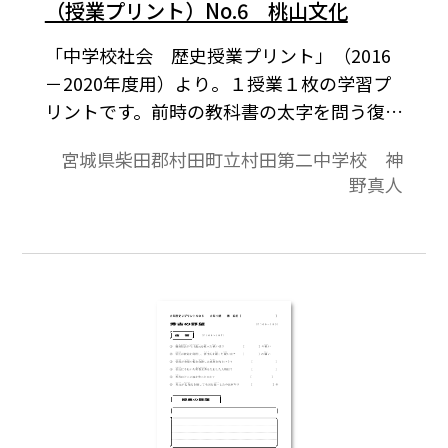
（授業プリント）No.6 桃山文化
「中学校社会 歴史授業プリント」（2016
－2020年度用）より。１授業１枚の学習プ
リントです。前時の教科書の太字を問う復習
課題，本時の教科書の太字を問う予習課題
宮城県柴田郡村田町立村田第二中学校 神
と授業の板書の記入欄が表面の内容です。教
野真人
科書の授業課題をもとにした作文記入欄，
授業の振り返り欄が裏面の内容です。教科書
を中心に，家庭学習と授業の取り組みが１
枚におさまっており，指導者にとっては授
業の略案にもなっています。