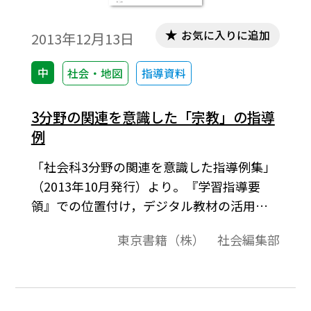
お気に入りに追加
2013年12月13日
中
社会・地図
指導資料
3分野の関連を意識した「宗教」の指導
例
「社会科3分野の関連を意識した指導例集」
（2013年10月発行）より。『学習指導要
領』での位置付け，デジタル教材の活用
【導入】，分布図の読み取り【探究①】，
東京書籍（株） 社会編集部
課題の設定と調査活動【探究②】，考察し
た内容の発表【表現】，地図帳の活用【導
入】，図版資料の読み取り【探究①】，宗
教のおこりと今を探る【探究②】，宗教の