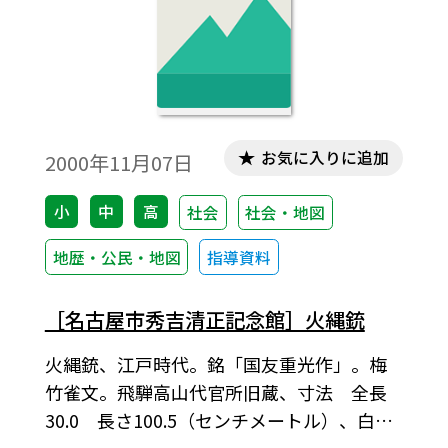
お気に入りに追加
2000年11月07日
小
中
高
社会
社会・地図
地歴・公民・地図
指導資料
［名古屋市秀吉清正記念館］火縄銃
火縄銃、江戸時代。銘「国友重光作」。梅
竹雀文。飛騨高山代官所旧蔵、寸法 全長
30.0 長さ100.5（センチメートル）、白黒