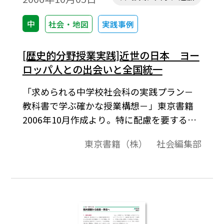
中
社会・地図
実践事例
[歴史的分野授業実践]近世の日本 ヨー
ロッパ人との出会いと全国統一
「求められる中学校社会科の実践プラン－
教科書で学ぶ確かな授業構想－」東京書籍
2006年10月作成より。特に配慮を要する単
元の取り扱い方の工夫。平成18年度用中学
東京書籍（株） 社会編集部
校社会科の教科書に沿った授業実践の報告
です。