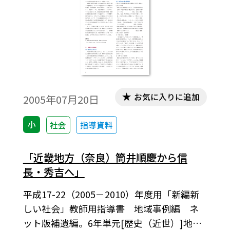
お気に入りに追加
2005年07月20日
小
社会
指導資料
「近畿地方（奈良）筒井順慶から信
長・秀吉へ」
平成17-22（2005－2010）年度用「新編新
しい社会」教師用指導書 地域事例編 ネ
ット版補遺編。6年単元[歴史（近世）]地域