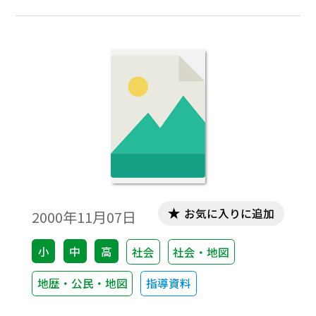
敵艦を攻撃した。名将李舜臣の創作といわ
れ、その船舶性能の優秀さにより、おおく
の海戦で朝鮮水軍を勝利に導いた。『忠武
公全書』に亀船の図があり、これを根拠に
韓国の専門家に依頼し復元した。ご注意：
このPDFファイルのデータはセキュリティ
ーがかかっていて、編集・加工・印刷は禁
止になっています｡閲覧専用です。資料説明
は、佐賀県立名護屋城博物館総合案内によ
る。写真は佐賀県立名護屋城博物館提供。
お気に入りに追加
2000年11月07日
小
中
高
社会
社会・地図
地歴・公民・地図
指導資料