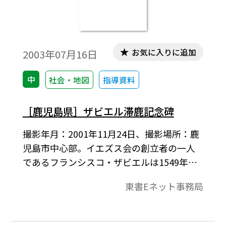
お気に入りに追加
2003年07月16日
中
社会・地図
指導資料
［鹿児島県］ザビエル滞鹿記念碑
撮影年月：2001年11月24日、撮影場所：鹿
児島市中心部。イエズス会の創立者の一人
であるフランシスコ・ザビエルは1549年、
パウロ・ヤジロー（鹿児島出身）の案内
東書Eネット事務局
で、鹿児島に上陸しました。15代島津貴久
の許しを得て、鹿児島で布教を始めまし
た。