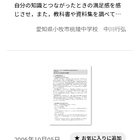
自分の知識とつながったときの満足感を感
じさせ，また，教科書や資料集を調べて言
葉や概念をつなげ，気づいたことやわかった
愛知県小牧市桃陵中学校 中川行弘
ことをクラスの仲間に聴いてもらうことで
理解を深めさせる授業。本稿は，筆者の中
学歴史の授業実践の報告である。
お気に入りに追加
2006年10月05日