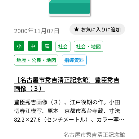
お気に入りに追加
2000年11月07日
小
中
高
社会
社会・地図
地歴・公民・地図
指導資料
［名古屋市秀吉清正記念館］豊臣秀吉
画像（３）
豊臣秀吉画像（３）、江戸後期の作。小田
切春江模写。原本 京都市高台寺蔵、寸法
82.2×27.6（センチメートル）、カラー写
真、名古屋市秀吉清正記念館蔵。
名古屋市秀吉清正記念館