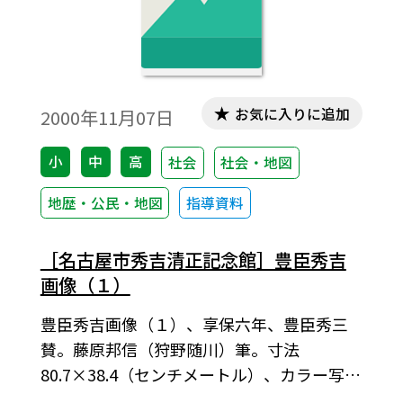
お気に入りに追加
2000年11月07日
小
中
高
社会
社会・地図
地歴・公民・地図
指導資料
［名古屋市秀吉清正記念館］豊臣秀吉
画像（１）
豊臣秀吉画像（１）、享保六年、豊臣秀三
賛。藤原邦信（狩野随川）筆。寸法
80.7×38.4（センチメートル）、カラー写
真、名古屋市秀吉清正記念館蔵。