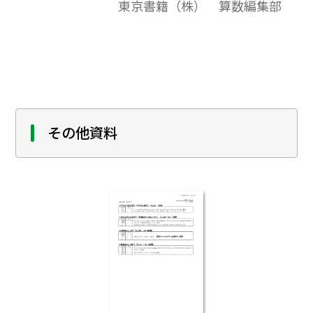
東京書籍（株） 算数編集部
防災教育の視点を｢生活を見つめ直すこと｣
｢生活に生かすこと｣とし，授業実践の可能
性を考える。
その他資料