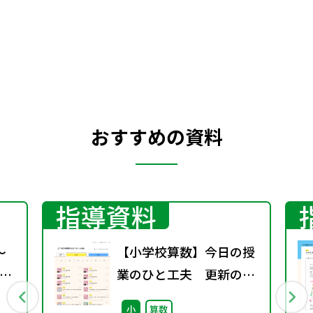
おすすめの資料
指導資料
～
【小学校算数】今日の授
図
業のひと工夫 更新のお
知らせ
小
算数