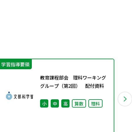
学習指導要領
指
教育課程部会 理科ワーキング
グループ（第2回） 配付資料
小
中
高
算数
理科