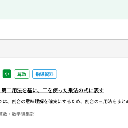
小
算数
指導資料
算】第二用法を基に、□を使った乗法の式に表す
では、割合の意味理解を確実にするため、割合の三用法をまと
算数・数学編集部