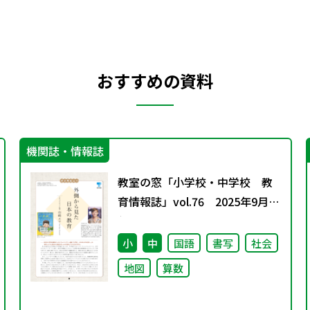
おすすめの資料
機関誌・情報誌
教室の窓「小学校・中学校 教
育情報誌」vol.76 2025年9月発
行
小
中
国語
書写
社会
地図
算数