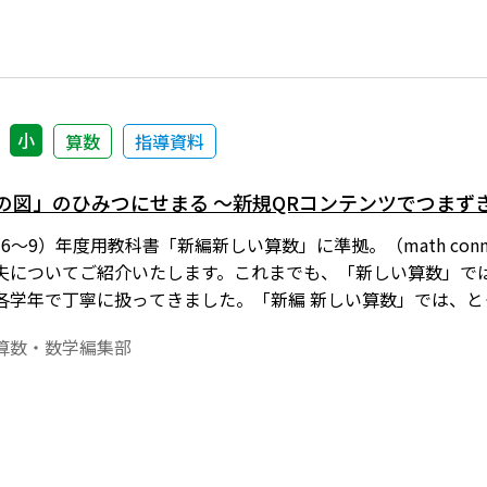
小
算数
指導資料
線の図」のひみつにせまる 〜新規QRコンテンツでつまず
（令和6～9）年度用教科書「新編新しい算数」に準拠。（math c
夫についてご紹介いたします。これまでも、「新しい算数」で
各学年で丁寧に扱ってきました。「新編 新しい算数」では、
ジしやすい工夫をしています。
算数・数学編集部