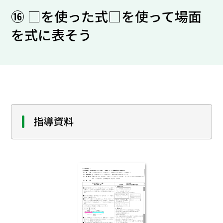
⑯ □を使った式□を使って場面
を式に表そう
指導資料