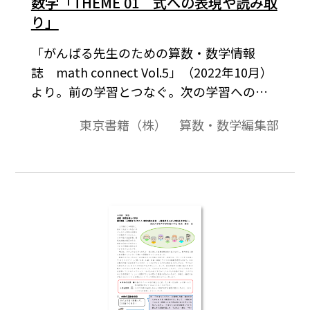
数学「THEME 01 式への表現や読み取
り」
「がんばる先生のための算数・数学情報
誌 math connect Vol.5」（2022年10月）
より。前の学習とつなぐ。次の学習へのつ
ながりをつくる。今も昔も変わることな
東京書籍（株） 算数・数学編集部
く、先生方が大切にされていることです。統
合的・発展的な学びが注目される中、今号
では小・中で共通のテーマを設定し、あら
ためて学びのつながりに着目して教科書紙
面を見てみましょう。テーマ１は、「式へ
の表現や読み取り」（小学校：場面の表
現、□を使った式（未知数）、文字を使っ
た式（変数、未知数など）、中学校：方程
式の利用、1次式の計算（変数）、文字を使
った式（変数）、□を使った式（未知