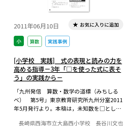
お気に入りに追加
2011年06月10日
小
算数
実践事例
[小学校 実践] 式の表現と読みの力を
高める指導－3年「□を使った式に表そ
う」の実践から－
「九州発信 算数・数学の道標（みちしる
べ） 第5号」東京教育研究所九州分室2011
年5月発行より。本稿は，未知数を□とし，
数量関係を式に表すことを通して，問題文
長崎県西海市立大島西小学校 長谷川文也
通りに立式できることのよさに気づき，逆
思考の問題も段階的に解決することができ