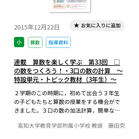
数））です。
お気に入りに追加
2015年12月22日
小
算数
指導資料
連載 算数を楽しく学ぶ 第33回 □
の数をつくろう！・3口の数の計算 ～
特設単元・トピック教材（3年生）～
２学期のこの時期に，初めて出会う３年生
の子どもたちと算数の授業をする機会がで
きました。３口の数の加法計算，簡単な加
減の暗算の仕方，乗法と除法の意味などに
高知大学教育学部附属小学校 教頭 藤田究
ついての理解を深めてきている子どもたち
です。今回は，そのような子どもたちと一緒