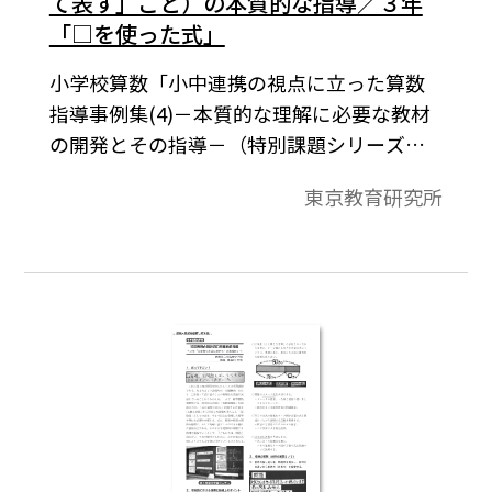
て表す」こと）の本質的な指導／３年
「□を使った式」
小学校算数「小中連携の視点に立った算数
指導事例集(4)－本質的な理解に必要な教材
の開発とその指導－（特別課題シリーズ
40）2014年3月発行より。ここでは，未知の
東京教育研究所
数量を□などの記号を用いて表現すること
により，文脈通りに数量の関係を立式し，
□に当てはまる数を調べることができるよ
さを実感させたい。