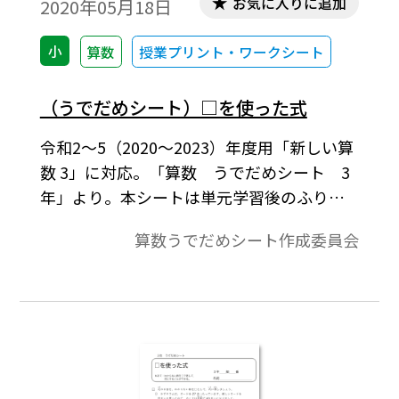
お気に入りに追加
2020年05月18日
小
算数
授業プリント・ワークシート
（うでだめシート）□を使った式
令和2～5（2020～2023）年度用「新しい算
数 3」に対応。「算数 うでだめシート 3
年」より。本シートは単元学習後のふり返
り用のワークシートとして作成し ていま
算数うでだめシート作成委員会
す。テスト用に作成したものではないため，
配点や所要時間などについては特に設定し
ておりません。各単元の大切にすべきポイ
ントをおさえて，数学的な見方・考え方を
働かせながら活用するワークシートになっ
ています。なお，単元のページ構成は，問題
のページ＋解答例のページになっています。