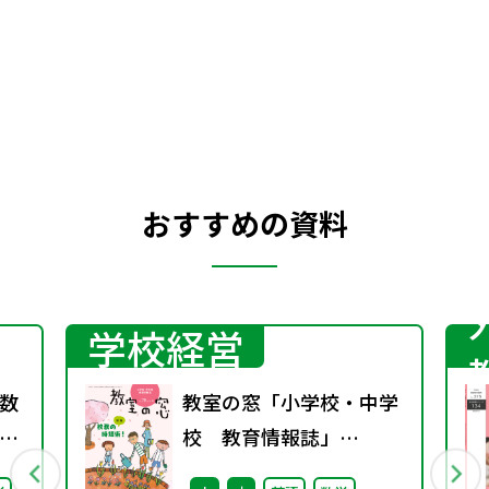
おすすめの資料
学校経営
数
教室の窓「小学校・中学
校 教育情報誌」
vol.78 2026年4月発行