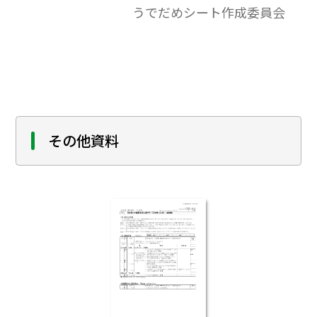
うでだめシート作成委員会
A4判となっております。B4（122%）に拡大
してお使いください。［平成27-30（2015-
2018）年度用］
その他資料