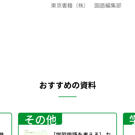
東京書籍（株） 国語編集部
加えて，補充問題としてご活用いただけま
す。
おすすめの資料
その他
熱
［学習用語を考える］ な