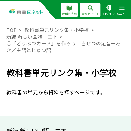
教科の広場
資料をさがす
ログイン
メニュー
TOP
教科書単元リンク集・小学校
新編 新しい国語 二下
○「どうぶつカード」を作ろう きせつの足音－あ
き／主語とじゅつ語
教科書単元リンク集・小学校
教科書の単元から資料を探すページです。
新編 新しい国語 二下