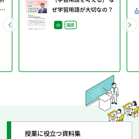
く
ぜ学習用語が大切なの？
小
国語
授業に役立つ資料集