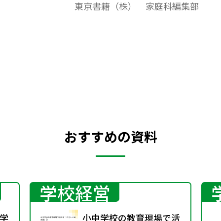
東京書籍（株） 家庭科編集部
点。全単元で利用できます。今日の授業を振
り返って、児童が自分でチェックするチェ
ック項目の一覧、チェックシートです。
おすすめの資料
学校経営
学
小中学校の教育現場で活