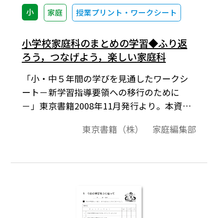
小
家庭
授業プリント・ワークシート
小学校家庭科のまとめの学習◆ふり返
ろう，つなげよう，楽しい家庭科
「小・中５年間の学びを見通したワークシ
ート－新学習指導要領への移行のために
－」東京書籍2008年11月発行より。本資料
は，小学校家庭科，中学校技術・家庭科家
東京書籍（株） 家庭編集部
庭分野の学習指導要領改訂に対応し，小学
校と中学校の学習の円滑な接続をめざして
作成した，移行期から使えるワークシート
集です。ワークシートは，授業ですぐお使い
いただけるように，そのまま印刷できる形
で掲載し，各内容に対応する活用方法や解
答も示しています。