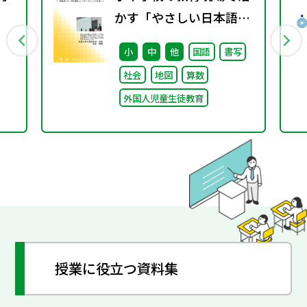
かす「やさしい日本語」
行
③ ～「保護者への（学校
小
中
他
国語
書写
運営としての）やさしい
社会
地図
算数
日本語」～
外国人児童生徒教育
授業に役立つ資料集