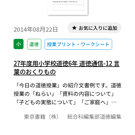
お気に入りに追加
2014年08月22日
小
道徳
授業プリント・ワークシート
27年度用小学校道徳6年 道徳通信-12 言
葉のおくりもの
「今日の道徳授業」の紹介文書例です。道徳
授業の「ねらい」「資料の内容について」
「子どもの実態について」「ご家庭へ」の
項目でまとめました。ご意見やご感想，家
東京書籍（株） 総合科編集部道徳編集
庭でお子さんと話題にしたことなどを記入
する欄もあります。