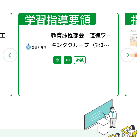
学習指導要領
王
教育課程部会 道徳ワー
キンググループ（第3
回） 配付資料
小
中
道徳