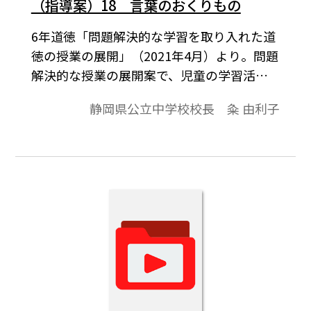
（指導案）18 言葉のおくりもの
6年道徳「問題解決的な学習を取り入れた道
徳の授業の展開」（2021年4月）より。問題
解決的な授業の展開案で、児童の学習活動
を中心に、学習課題とまとめを入れまし
静岡県公立中学校校長 粂 由利子
た。（ねらい）異性であっても、互いに信
頼し合って友情を深める事の大切さに気づ
き、より良い人間関係を築いていこうとす
る態度を育てる。