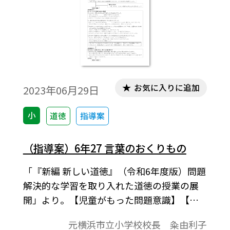
お気に入りに追加
2023年06月29日
小
道徳
指導案
（指導案）6年27 言葉のおくりもの
「『新編 新しい道徳』（令和6年度版）問題
解決的な学習を取り入れた道徳の授業の展
開」より。【児童がもった問題意識】【今
の自分の見方・考え方の確かめ】【学習課
元横浜市立小学校校長 粂由利子
題】、展開などで1時間の学習指導案を構成