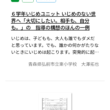
６学年いじめユニット いじめのない世
界へ「大切にしたい。相手も、自分
も。」の 指導の構想のほんの一例
いじめは、子どもも、大人も誰でもダメだ
と思っています。でも、誰かの何かがたりな
いときにいじめは起こります。突発的に起こ
ることもあるし、長期にわたり徐々に起こ
青森県弘前市立東小学校 大澤拓也
ることもあると思います。また、思ってもみ
ない（想定外）ところから起こることもあ
ります。では、何がたりなくてそんなことが
起こるのでしょう。