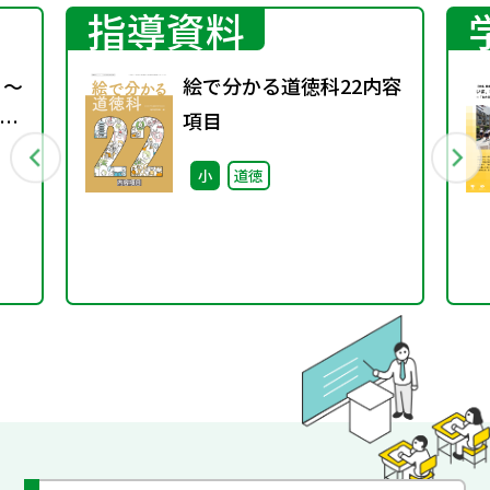
指導資料
 ～
絵で分かる道徳科22内容
の
項目
小
道徳