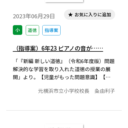
お気に入りに追加
2023年06月29日
小
道徳
指導案
（指導案）6年23 ピアノの音が……
「『新編 新しい道徳』（令和6年度版）問題
解決的な学習を取り入れた道徳の授業の展
開」より。【児童がもった問題意識】【今
の自分の見方・考え方の確かめ】【学習課
元横浜市立小学校校長 粂由利子
題】、展開などで1時間の学習指導案を構成
しています。