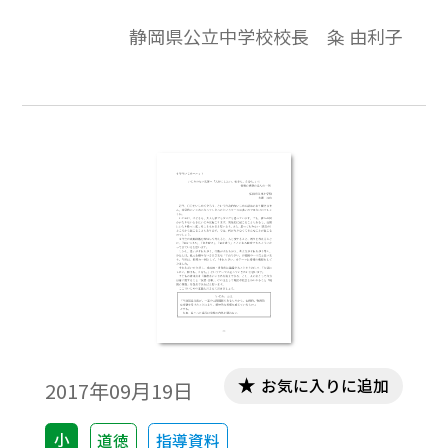
を中心に、学習課題とまとめを入れまし
静岡県公立中学校校長 粂 由利子
た。（ねらい）自他の権利を尊重するとと
もに、自分に課せられた義務を果たすこと
の大切さに気づき、法やきまりを進んで守
ろうとする態度を育てる。
お気に入りに追加
2017年09月19日
小
道徳
指導資料