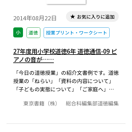
お気に入りに追加
2014年08月22日
小
道徳
授業プリント・ワークシート
27年度用小学校道徳6年 道徳通信-09 ピ
アノの音が……
「今日の道徳授業」の紹介文書例です。道徳
授業の「ねらい」「資料の内容について」
「子どもの実態について」「ご家庭へ」の
項目でまとめました。ご意見やご感想，家
東京書籍（株） 総合科編集部道徳編集
庭でお子さんと話題にしたことなどを記入
する欄もあります。