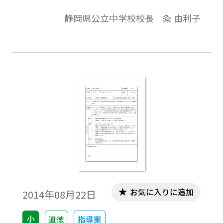
を中心に、学習課題とまとめを入れまし
静岡県公立中学校校長 粂 由利子
た。（ねらい）自然環境に関する問題につ
いて理解し、自然環境を大切にしていこう
とする態度を育てる。
お気に入りに追加
2014年08月22日
小
道徳
指導案