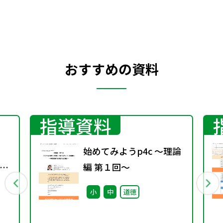
おすすめの資料
指導資料
始めてみようp4c ～理論
て
編 第１回～
小
中
道徳