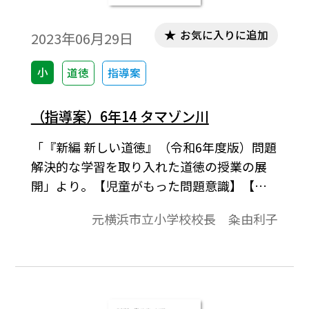
お気に入りに追加
2023年06月29日
小
道徳
指導案
（指導案）6年14 タマゾン川
「『新編 新しい道徳』（令和6年度版）問題
解決的な学習を取り入れた道徳の授業の展
開」より。【児童がもった問題意識】【今
の自分の見方・考え方の確かめ】【学習課
元横浜市立小学校校長 粂由利子
題】、展開などで1時間の学習指導案を構成
しています。