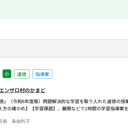
小
道徳
指導案
 エンザロ村のかまど
道徳』（令和6年度版）問題解決的な学習を取り入れた道徳の授
え方の確かめ】【学習課題】、展開などで1時間の学習指導案
校長 粂由利子