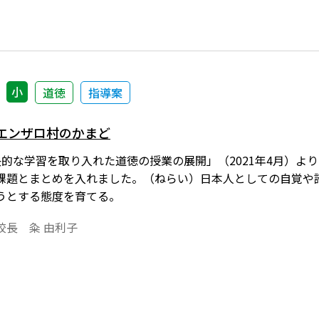
小
道徳
指導案
 エンザロ村のかまど
決的な学習を取り入れた道徳の授業の展開」（2021年4月）よ
課題とまとめを入れました。（ねらい）日本人としての自覚や
うとする態度を育てる。
校長 粂 由利子