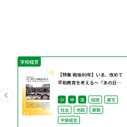
学校経営
日々
【特集 戦後80年】いま、改めて
平和教育を考える〜「あの日」
を語り継ぐ本川小学校の子ども
たち〜
小
中
高
国語
書写
社会
地図
算数
学級経営