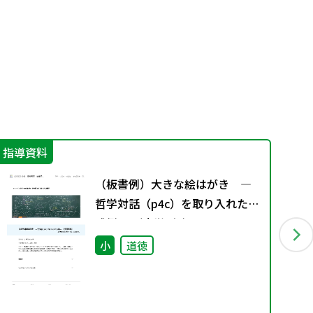
指導資料
機
（板書例）大きな絵はがき ―
哲学対話（p4c）を取り入れた実
践例― （小学4年）
小
道徳