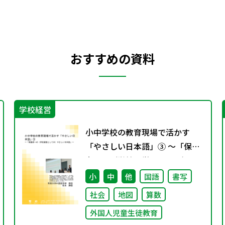
おすすめの資料
学校経営
小中学校の教育現場で活かす
「やさしい日本語」③ ～「保護
者への（学校運営としての）や
さしい日本語」～
小
中
他
国語
書写
社会
地図
算数
外国人児童生徒教育