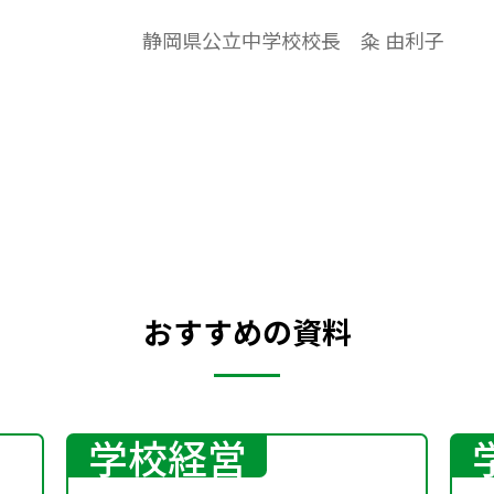
を中心に、学習課題とまとめを入れまし
静岡県公立中学校校長 粂 由利子
た。（ねらい）礼儀は心の様子を表すこと
を知り、時と場に応じた心のこもった礼儀
をしようとする心情を育てる。
おすすめの資料
学校経営