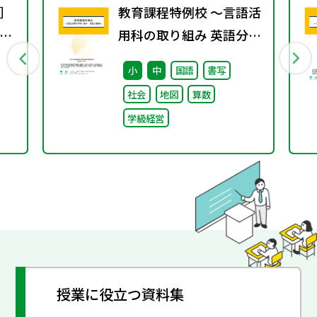
］
教育課程特例校 ～言語活
ト
用科の取り組み 英語分野
カ
編～
小
中
国語
書写
社会
地図
算数
学級経営
授業に役立つ資料集