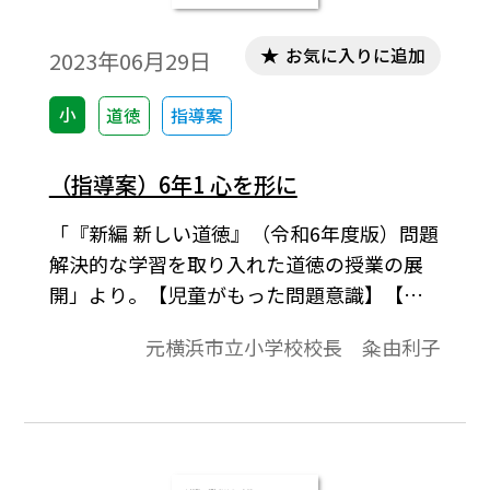
お気に入りに追加
2023年06月29日
小
道徳
指導案
（指導案）6年1 心を形に
「『新編 新しい道徳』（令和6年度版）問題
解決的な学習を取り入れた道徳の授業の展
開」より。【児童がもった問題意識】【今
の自分の見方・考え方の確かめ】【学習課
元横浜市立小学校校長 粂由利子
題】、展開などで1時間の学習指導案を構成
しています。