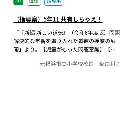
小
道徳
指導案
（指導案）5年11 共有しちゃえ！
「『新編 新しい道徳』（令和6年度版）問題
解決的な学習を取り入れた道徳の授業の展
開」より。【児童がもった問題意識】【今
の自分の見方・考え方の確かめ】【学習課
元横浜市立小学校校長 粂由利子
題】、展開などで1時間の学習指導案を構成
しています。