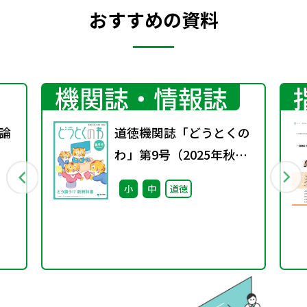
おすすめの資料
機関誌・情報誌
理論
道徳機関誌「どうとくの
わ」第9号（2025年秋
号）
小
中
道徳