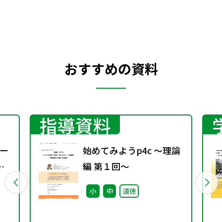
おすすめの資料
指導資料
ー
始めてみようp4c ～理論
編 第１回～
小
中
道徳