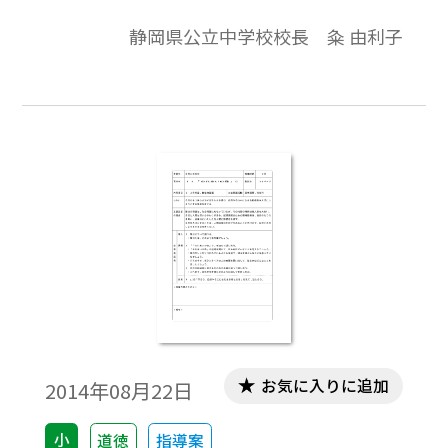
を中心に、学習課題とまとめを入れまし
静岡県公立中学校校長 粂 由利子
た。（ねらい）自然の不思議さを感じ取
り、自然やそこに住む動植物を大切にしよ
うとする態度を育てる。
お気に入りに追加
2014年08月22日
小
道徳
指導案