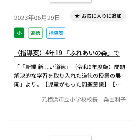
お気に入りに追加
2023年06月29日
小
道徳
指導案
（指導案）4年19 「ふれあいの森」で
「『新編 新しい道徳』（令和6年度版）問題
解決的な学習を取り入れた道徳の授業の展
開」より。【児童がもった問題意識】【今
の自分の見方・考え方の確かめ】【学習課
元横浜市立小学校校長 粂由利子
題】、展開などで1時間の学習指導案を構成
しています。