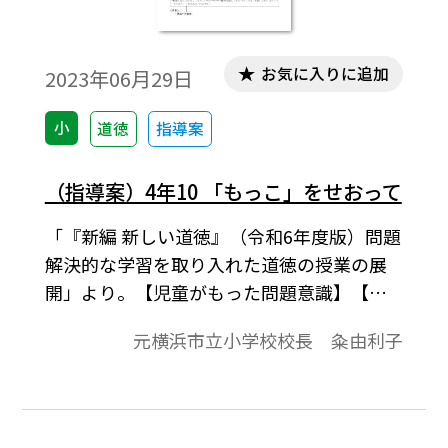
お気に入りに追加
2023年06月29日
小
道徳
指導案
（指導案）4年10 「もっこ」をせおって
「『新編 新しい道徳』（令和6年度版）問題
解決的な学習を取り入れた道徳の授業の展
開」より。【児童がもった問題意識】【今
の自分の見方・考え方の確かめ】【学習課
元横浜市立小学校校長 粂由利子
題】、展開などで1時間の学習指導案を構成
しています。