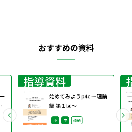
おすすめの資料
指導資料
ー
始めてみようp4c ～理論
編 第１回～
小
中
道徳