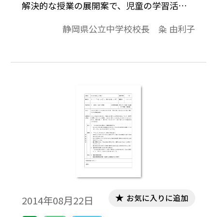
解決的な授業の展開案で、児童の学習活動
を中心に、学習課題とまとめを入れまし
静岡県公立中学校校長 粂 由利子
た。（ねらい）人のために働くことの心地
よさに気づき、誰に対しても心をこめて進
んで働こうとする態度を養う。
お気に入りに追加
2014年08月22日