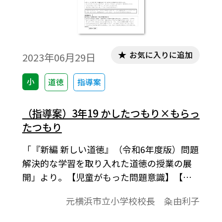
お気に入りに追加
2023年06月29日
小
道徳
指導案
（指導案）3年19 かしたつもり×もらっ
たつもり
「『新編 新しい道徳』（令和6年度版）問題
解決的な学習を取り入れた道徳の授業の展
開」より。【児童がもった問題意識】【今
の自分の見方・考え方の確かめ】【学習課
元横浜市立小学校校長 粂由利子
題】、展開などで1時間の学習指導案を構成
しています。