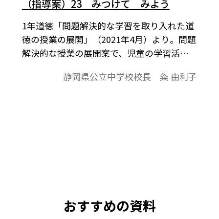
（指導案）23 みつけて みよう
1年道徳「問題解決的な学習を取り入れた道
徳の授業の展開」（2021年4月）より。問題
解決的な授業の展開案で、児童の学習活動
を中心に、学習課題とまとめを入れまし
静岡県公立中学校校長 粂 由利子
た。（ねらい）自分の国や町に親しみ、愛
情を持って生活しようとする心情を育て
る。
おすすめの資料