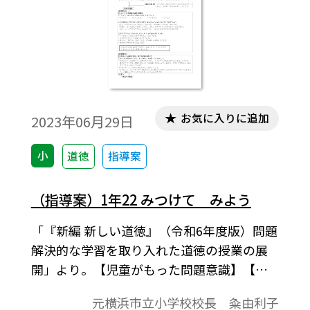
お気に入りに追加
2023年06月29日
小
道徳
指導案
（指導案）1年22 みつけて みよう
「『新編 新しい道徳』（令和6年度版）問題
解決的な学習を取り入れた道徳の授業の展
開」より。【児童がもった問題意識】【今
の自分の見方・考え方の確かめ】【学習課
元横浜市立小学校校長 粂由利子
題】、展開などで1時間の学習指導案を構成