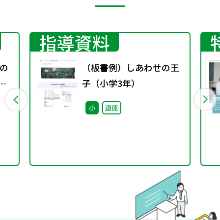
指導資料
の
（板書例）しあわせの王
子（小学3年）
小
道徳