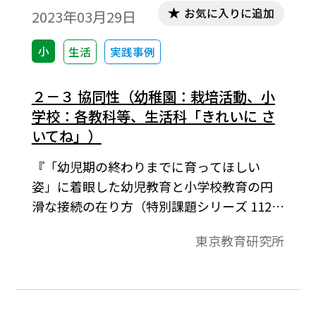
お気に入りに追加
2023年03月29日
小
生活
実践事例
２－３ 協同性（幼稚園：栽培活動、小
学校：各教科等、生活科「きれいに さ
いてね」）
『「幼児期の終わりまでに育ってほしい
姿」に着眼した幼児教育と小学校教育の円
滑な接続の在り方（特別課題シリーズ 112）
2023年3月発行』より。第２章 活動事例か
東京教育研究所
ら捉えた幼児教育で育ちつつある姿と小学
校での学びの姿。友達と関わる中で、互い
の思いや考えなどを共有し、共通の目的の
実現に向けて、考えたり工夫したり協力し