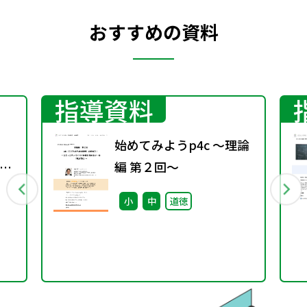
おすすめの資料
指導資料
始めてみようp4c ～理論
て
編 第２回～
小
中
道徳