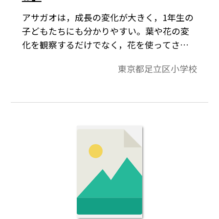
アサガオは，成長の変化が大きく，1年生の
子どもたちにも分かりやすい。葉や花の変
化を観察するだけでなく，花を使ってさま
ざまな遊びを考えたり，種取りを楽しんだ
東京都足立区小学校
り，枯れてしまった後の茎を使ってリース
をつくって楽しんだりすることもできる。
また，夏休みをはさんで成長を見守ること
にもなり，家庭にも生活科への理解を深め
てもらうきっかけになりうる。このような
理由から，アサガオは１年生のこの時期に
取り入れる栽培活動に適していると考え
る。