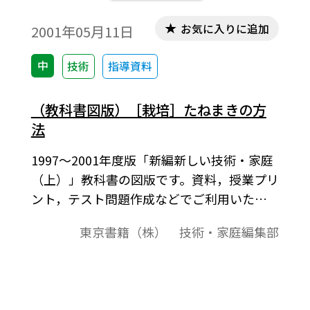
お気に入りに追加
2001年05月11日
中
技術
指導資料
（教科書図版）［栽培］たねまきの方
法
1997～2001年度版「新編新しい技術・家庭
（上）」教科書の図版です。資料，授業プリ
ント，テスト問題作成などでご利用いただ
けます。じかまき，箱まき，ポットまき，ば
東京書籍（株） 技術・家庭編集部
らまき，すじまき，点まき，底面吸水法をイ
ラストで示す。