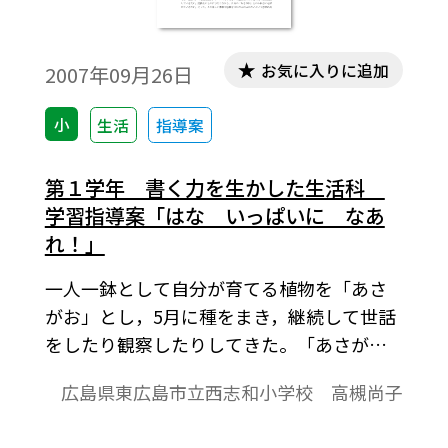
お気に入りに追加
2007年09月26日
小
生活
指導案
第１学年 書く力を生かした生活科
学習指導案「はな いっぱいに なあ
れ！」
一人一鉢として自分が育てる植物を「あさ
がお」とし，5月に種をまき，継続して世話
をしたり観察したりしてきた。「あさが
お」の成長についての気づきや驚きは大き
広島県東広島市立西志和小学校 高槻尚子
く，だれかに伝えたいという気持ちが生ま
れてきた。それを言葉で伝えたり，絵や文