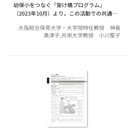
幼保小をつなぐ「架け橋プログラム」
（2023年10月）より。この活動での共通の
ポイントは、植物に親しみ世話をする中
大阪総合保育大学・大学院特任教授 神長
で、生命の不思議さや、その成長を見守るこ
美津子,共栄大学教授 小川聖子
との喜びを体験し、生命を大切にする心が
育つようにすること。