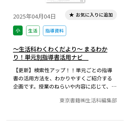
お気に入りに追加
2025年04月04日
小
生活
指導資料
～生活科わくわくだより～ まるわか
り！単元別指導書活用ナビ
【更新】検索性アップ！！単元ごとの指導
書の活用方法を、わかりやすくご紹介する
企画です。授業のねらいや内容に応じて、Q
＆A形式でおすすめの指導書・教材の活用例
東京書籍㈱生活科編集部
をご提案します。3分で授業のイメージが確
認できるので、単元がはじまる前にご覧い
ただくと、安心して授業に臨めます。ぜひ、
日々の授業準備にお役立てください。