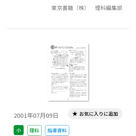
できます。てこの図版，釘抜き，はさみ，ペ
東京書籍（株） 理科編集部
ンチ，ホチキス，栓抜き，ピンセットなどの
道具の図版。
お気に入りに追加
2001年07月09日
小
理科
指導資料