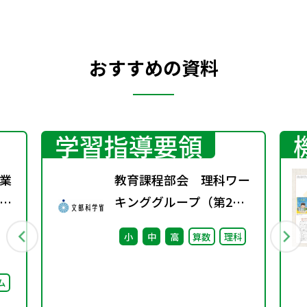
おすすめの資料
学習指導要領
業
教育課程部会 理科ワー
ト
キンググループ（第2
学
回） 配付資料
小
中
高
算数
理科
ム