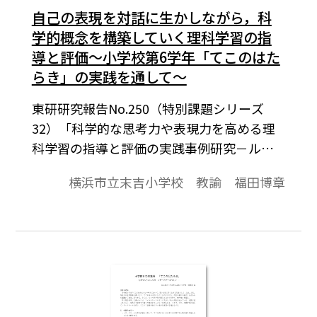
自己の表現を対話に生かしながら，科
学的概念を構築していく理科学習の指
導と評価～小学校第6学年「てこのはた
らき」の実践を通して～
東研研究報告No.250（特別課題シリーズ
32）「科学的な思考力や表現力を高める理
科学習の指導と評価の実践事例研究－ルー
ブリック評価とメタ認知を踏まえた指導
横浜市立末吉小学校 教諭 福田博章
－」東京教育研究所2013年4月発行より。本
学級は，理科の学習内容と生活経験が結び
付かないために，言葉は知っているが学習
内容を自分なりに例を出して説明すること
が苦手な児童が多い。また，自分から進ん
で学習していったり，自分の意見を伝えて
いったりすることが苦手な児童も多い。そ