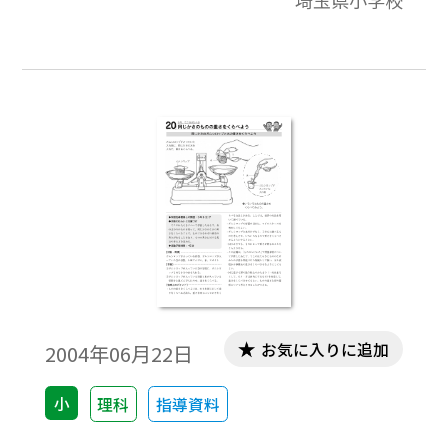
埼玉県小学校
つけ出していく。第２次では，第１次に学
習した規則性やてこを傾けるはたらきの釣
り合いをもとに，てこ実験機を用いて，てこ
の決まりを導いていく。5年生「てこのはた
らき」の学習実践事例。
お気に入りに追加
2004年06月22日
小
理科
指導資料