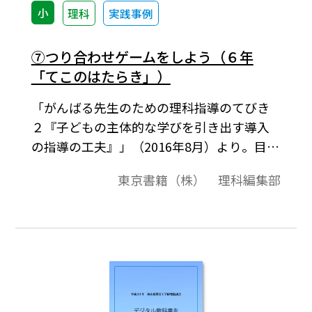
小
理科
実践事例
⑦つり合わせゲームをしよう（６年
「てこのはたらき」）
「がんばる先生のための理科指導のてびき
２『子どもの主体的な学びを引き出す導入
の指導の工夫』」（2016年8月）より。目盛
りのないてこと奇数個の目玉クリップを用
東京書籍（株） 理科編集部
意し，左右の腕に目玉クリップをつるして
てこを水平につり合わせるゲームを行う。
その後，記録をもとにつり合ったときの共
通点について話し合い，てこのつり合いに
はおもりをつるす位置の支点からの距離と
おもりの重さが関係しているのではないか
という問題づくりを行う。平成27-