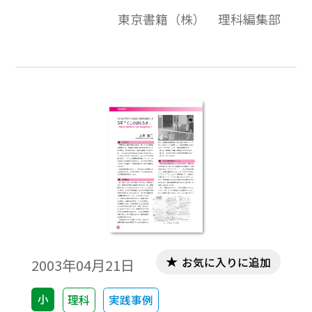
に，相手と反対の方向にバットを回して，力
東京書籍（株） 理科編集部
くらべをする。（１９）「バットを使って
てんびんをつくろう」，バットをひもでつ
るして，水平につり合わせる。
お気に入りに追加
2003年04月21日
小
理科
実践事例