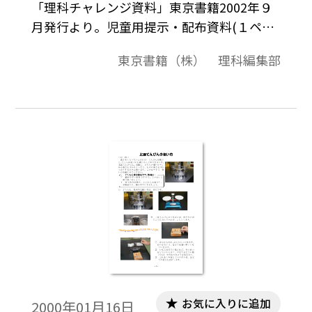
「理科チャレンジ資料」東京書籍2002年９
月発行より。児童用提示・配布資料(１ペー
ジ）と教師用展開案・指導留意事項（１ペ
東京書籍（株） 理科編集部
ージ）のＢ4判横2ページ構成。※本資料
は，各学年の教科書でとり上げた学習内容
を，さらに広げて学習する際の発展資料と
してご活用していただくことを想定してい
ます。したがって，すべての児童が学習する
内容ではないことをご了承ください。
お気に入りに追加
2000年01月16日