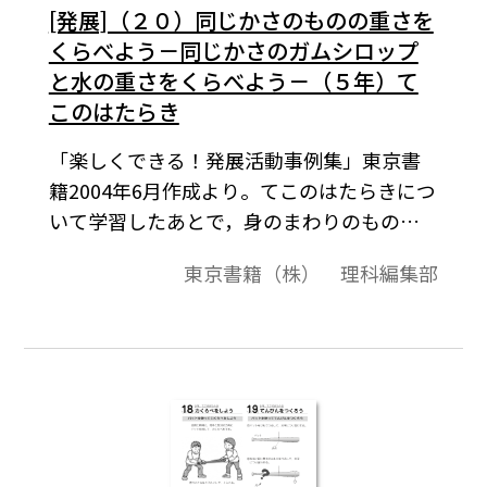
[発展]（２０）同じかさのものの重さを
くらべよう－同じかさのガムシロップ
と水の重さをくらべよう－（５年）て
このはたらき
「楽しくできる！発展活動事例集」東京書
籍2004年6月作成より。てこのはたらきにつ
いて学習したあとで，身のまわりのものを
使って，同じかさのときの重さをくらべる
東京書籍（株） 理科編集部
ことで，ものにはそれぞれ固有の重さがあ
ることを知り，ものの重さに対する見方や
考え方を深める。