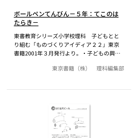
ボールペンてんびん－５年：てこのは
たらき－
東書教育シリーズ小学校理科 子どもとと
り組む「ものづくりアイディア２２」東京
書籍2001年３月発行より。・子どもの興
味・関心を高める楽しい“ものづくり”のア
東京書籍（株） 理科編集部
イデアを紹介。・ここでとり上げたもの
は，身近な材料を使って，手軽に行え
る。・各ページの上半分の，イラストでの
作例の紹介は，子どもが“ものづくり”の参
考として活用できるように，漢字配当など
にも配慮して記述してあるので，コピーし
て配付することも可能である。