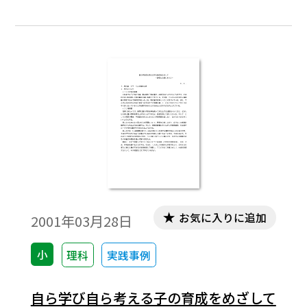
は，身近な材料を使って，手軽に行え
る。・各ページの上半分の，イラストでの
作例の紹介は，子どもが“ものづくり”の参
考として活用できるように，漢字配当など
にも配慮して記述してあるので，コピーし
て配付することも可能である。
お気に入りに追加
2001年03月28日
小
理科
実践事例
自ら学び自ら考える子の育成をめざして