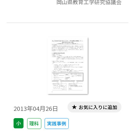
岡山県教育工学研究協議会
んできました。指導用デジタル教科書を活
用するという視点ではなく，活用を通して
授業改善へ結び付けるための視点からのア
プローチです。
お気に入りに追加
2013年04月26日
小
理科
実践事例