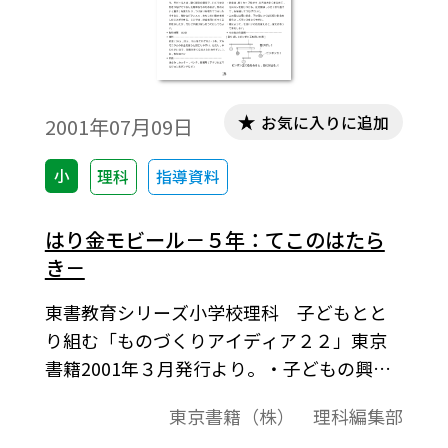
お気に入りに追加
2001年07月09日
小
理科
指導資料
はり金モビール－５年：てこのはたら
き－
東書教育シリーズ小学校理科 子どもとと
り組む「ものづくりアイディア２２」東京
書籍2001年３月発行より。・子どもの興
味・関心を高める楽しい“ものづくり”のア
東京書籍（株） 理科編集部
イデアを紹介。・ここでとり上げたもの