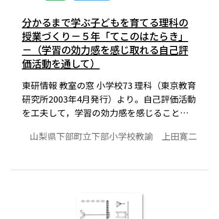
分かるまで学ぶ子どもを育てる理科の
授業づくり－５年「てこのはたらき」
－（学習の効力感を感じ取れる自己評
価活動を通して）
東研情報 教室の窓 小学校73 理科（東京教育
研究所2003年4月発行）より。自己評価活動
を工夫して，学習の効力感を感じることを
めざした，５年生の単元「てこのはたら
山梨県下部町立下部小学校教諭 上田寛二
き」での実践事例を紹介したい。