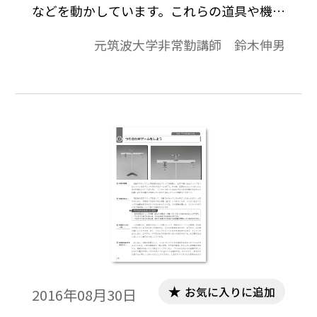
などを動かしています。これらの道具や機械
の基本的な原理のほとんどは、「てこ」の
元筑波大学非常勤講師 鈴木伸男
原理が使われています。皆さんは、小学６年
で「てこ」について学習しましたが、中学
校ではあまり大きく扱われません。しか
し、「てこ」は科学の基本法則で、生活に
密着した重要なことがらです。そこで、今回
は「てこ」の働きについて考えてみます。
お気に入りに追加
2016年08月30日