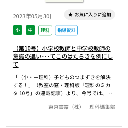
お気に入りに追加
2023年05月30日
小
中
理科
指導資料
（第10号）小学校教師と中学校教師の
意識の違い･･･てこのはたらきを例にし
て
「（小・中理科）子どものつまずきを解決
する！」（教室の窓・理科版「理科のミカ
タ 10号」の連載記事）より。今号では、こ
れまでと少し切り口を変えて、「学習内容
東京書籍（株） 理科編集部
の定着に関する調査・分析（2014 年）」を
スタートに考えていきたいと思います。