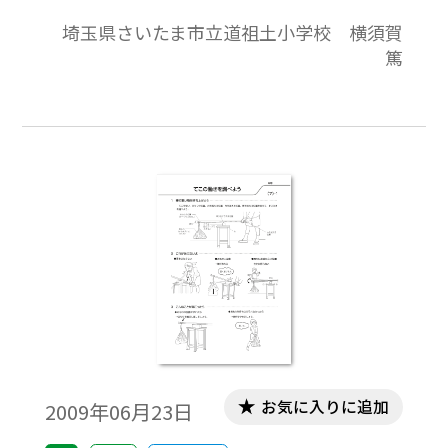
り，てこが水平に釣り合うときのきまり
埼玉県さいたま市立道祖土小学校 横須賀
を，左右の重りの重さと支点からの距離か
篤
ら発見したりする。さらに，てこや天秤を
利用したはかりを作り，物の重さを量る。
割り箸を利用した棒はかりは，フイルムケ
ースのように入手しづらい部品を使ってい
る。実際に使ってみると，支点が不安定で
目盛りの精度がだしにくい欠点もある。そ
こで，ブロック教材を利用してレタースケ
ールを作り，てこの三要素や釣り合い条件
を復習する機会とする。
お気に入りに追加
2009年06月23日