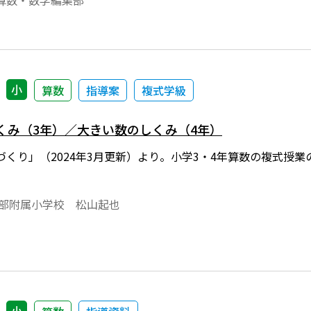
算数・数学編集部
小
算数
指導案
複式学級
しくみ（3年）／大きい数のしくみ（4年）
づくり」（2024年3月更新）より。小学3・4年算数の複式授
学部附属小学校 松山起也