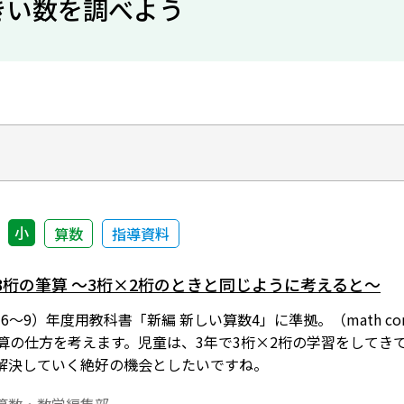
きい数を調べよう
小
算数
指導資料
3桁の筆算 ～3桁×2桁のときと同じように考えると～
令和6～9）年度用教科書「新編 新しい算数4」に準拠。（math co
筆算の仕方を考えます。児童は、3年で3桁×2桁の学習をしてき
解決していく絶好の機会としたいですね。