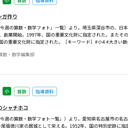
小
算数
指導資料
ンガ作り
nect「今週の算数・数学フォト」一覧）より。埼玉県深谷市の
年、創業開始。1997年、国の重要文化財に指定された。またそ
、国の重要文化財に指定された。［キーワード］#小4 #大きい
算数・数学編集部
小
算数
指導資料
のシャチホコ
nect「今週の算数・数学フォト一覧」）より。愛知県名古屋市の名
り尾張徳川家の居城として栄える。1952年、国の特別史跡に指