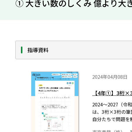
① 大きい数のしくみ 億より大
指導資料
2024年04月08日
【4年①】3桁×
2024～2027（
は、3桁×3桁の
自分たちで問題を