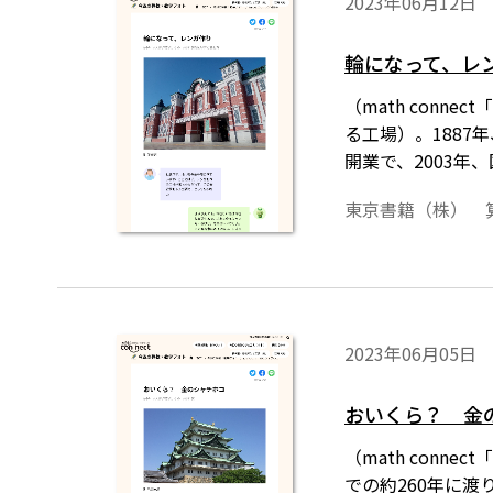
2023年06月12日
輪になって、レ
（math con
る工場）。1887
開業で、2003年
東京書籍（株） 
2023年06月05日
おいくら？ 金
（math con
での約260年に渡