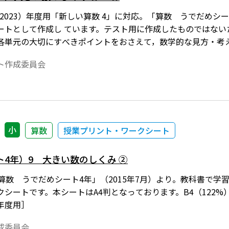
0～2023）年度用「新しい算数 4」に対応。「算数 うでだめ
ートとして作成し ています。テスト用に作成したものではない
各単元の大切にすべきポイントをおさえて，数学的な見方・考
，単元のページ構成は，問題のページ＋解答例のページになっ
ト作成委員会
小
算数
授業プリント・ワークシート
4年）9 大きい数のしくみ ②
 算数 うでだめシート4年」（2015年7月）より。教科書で
シートです。本シートはA4判となっております。B4（122%
8）年度用］
成委員会