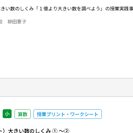
大きい数のしくみ「１億より大きい数を調べよう」の授業実践
校 柳田憲子
小
算数
授業プリント・ワークシート
）大きい数のしくみ ① ～②