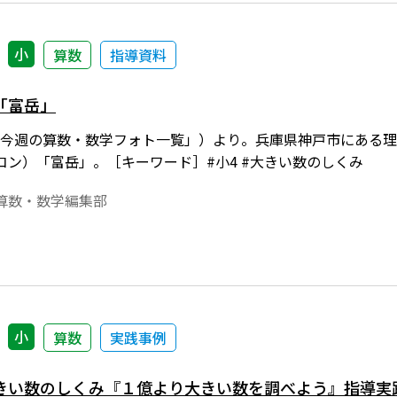
小
算数
指導資料
「富岳」
nect「今週の算数・数学フォト一覧」）より。兵庫県神戸市に
コン）「富岳」。［キーワード］#小4 #大きい数のしくみ
算数・数学編集部
小
算数
実践事例
きい数のしくみ『１億より大きい数を調べよう』指導実