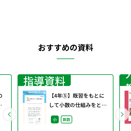
おすすめの資料
指導資料
の
【4年⑤】既習をもとに
して小数の仕組みをとら
える
小
算数