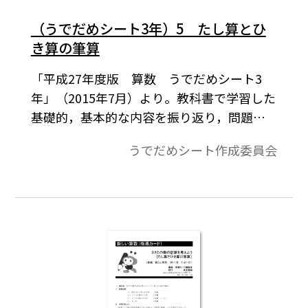
（うでだめシート3年）5 たし算とひ
き算の筆算
「平成27年度版 算数 うでだめシート3
年」（2015年7月）より。教科書で学習した
基礎的，基本的な内容を振り返り，問題場
面で活用するワークシートです。本シートは
うでだめシート作成委員会
A4判となっております。B4（122%）に拡大
してお使いください。［平成27-30（2015-
2018）年度用］