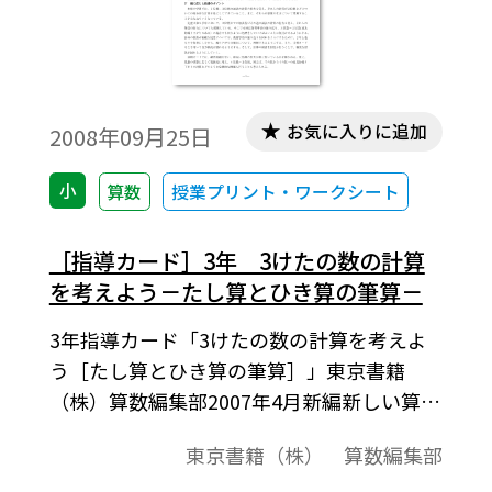
お気に入りに追加
2008年09月25日
小
算数
授業プリント・ワークシート
［指導カード］3年 3けたの数の計算
を考えよう－たし算とひき算の筆算－
3年指導カード「3けたの数の計算を考えよ
う［たし算とひき算の筆算］」東京書籍
（株）算数編集部2007年4月新編新しい算数
３年上巻P.43～51本時ののねらい，個に応
東京書籍（株） 算数編集部
じた指導のポイント，指導の実際，支援カ