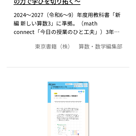
の力で学びを切り拓く〜
2024～2027（令和6～9）年度用教科書「新
編 新しい算数3」に準拠。（math
connect「今日の授業のひと工夫」）3年上
「たし算とひき算の筆算」では、第1時から
東京書籍（株） 算数・数学編集部
第5時までに3位数の加減筆算を学習しま
す。第6時（p.50）では、これまでの学習を
振り返って「4桁の数になっても、同じよう
にたし算やひき算の筆算ができそう」と考
える児童の姿を例示しています。本単元での
学習を基にして、児童自らの力で学習の計
画を立てて、4位数の加減法の筆算の仕方を
考え、説明させたいですね。