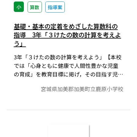
小
算数
指導案
基礎・基本の定着をめざした算数科の
指導 3年「３けたの数の計算を考えよ
う」
3年「３けたの数の計算を考えよう」【本校
では「心身ともに健康で人間性豊かな児童
の育成」を教育目標に掲げ，その目指す児
童，像の一つとして「進んで学習する子」
宮城県加美郡加美町立鹿原小学校
を設定している。これは「学習指導要領に
沿った学力観に立った指導と評価の改善
「個に応じた学習指導の充実」によっても
たらされる「基礎・基本の」定着と内発
的・主体的な学習意欲の醸成」により具現
化されるものと考える。】