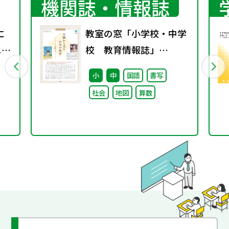
機関誌・情報誌
に
教室の窓「小学校・中学
ニン
校 教育情報誌」
vol.76 2025年9月発行
小
中
国語
書写
社会
地図
算数