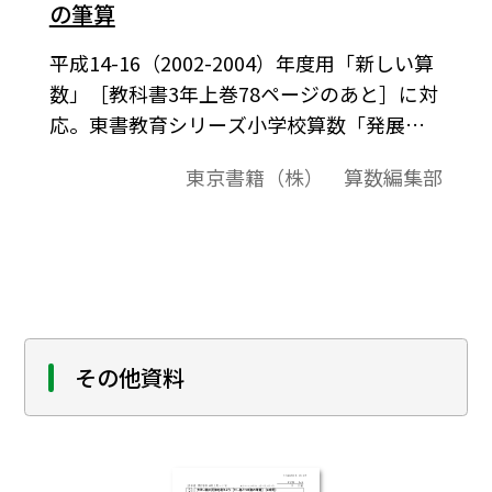
の筆算
平成14-16（2002-2004）年度用「新しい算
数」［教科書3年上巻78ページのあと］に対
応。東書教育シリーズ小学校算数「発展的
な学習ワークシート」東京書籍2002年8月発
東京書籍（株） 算数編集部
行より。この「発展的な学習ワークシー
ト」は，新学習指導要領で削除ないしは削
減された内容や上学年に移行した内容を吟
味し，それらのなかで当該の学年で取り上
げたほうがよいと思われるものをワークシ
ート形式で構成したものです。
その他資料