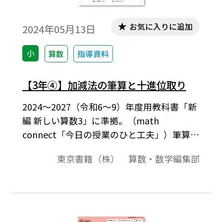
お気に入りに追加
2024年05月13日
小
算数
指導資料
【3年④】加減法の筆算と十進位取り
2024～2027（令和6～9）年度用教科書「新
編 新しい算数3」に準拠。（math
connect「今日の授業のひと工夫」）筆算の
仕方の学習は、十進位取りの理解をより確
東京書籍（株） 算数・数学編集部
かなものにするチャンスです。「新しい算
数 3上」p.49では、1000-265の筆算を取り
上げています。筆算形式の多様な数値への適
用ということはもちろんですが、十進位取
りの理解の深化もねらいとしています。