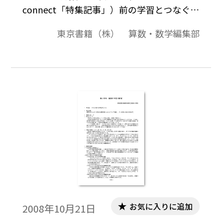
connect「特集記事」）前の学習とつなぐ。
次の学習へのつながりをつくる。今も昔も
東京書籍（株） 算数・数学編集部
変わることなく、先生方が大切にされてき
た価値観です。「新編 新しい算数」では、
「今日の学習を次の学習へつなげる」ため
に、新しく「それなら」というキーワード
を紙面に付記しています。
お気に入りに追加
2008年10月21日