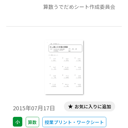
り用のワークシートとして作成し ていま
算数うでだめシート作成委員会
す。テスト用に作成したものではないため，
配点や所要時間などについては特に設定し
ておりません。各単元の大切にすべきポイ
ントをおさえて，数学的な見方・考え方を
働かせながら活用するワークシートになっ
ています。なお，単元のページ構成は，問題
のページ＋解答例のページになっています。
お気に入りに追加
2015年07月17日
小
算数
授業プリント・ワークシート