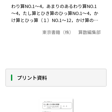
わり算NO.1～4，あまりのあるわり算NO.1
～4，たし算とひき算のひっ算NO.1～4，か
け算とひっ算（１）NO.1～12，かけ算のひ
っ算（２）NO.1～6，のふりかえりカードと
東京書籍（株） 算数編集部
計算練習問題です。
プリント資料