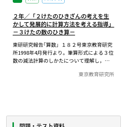
２年／「２けたのひきざんの考えを生
かして発展的に計算方法を考える指導」
－３けたの数のひき算－
東研研究報告｢算数」１８２号東京教育研究
所1998年4月発行より。筆算形式による３位
数の減法計算のしかたについて理解し，そ
れを用いる能力を伸ばす。本単元では，２位
東京教育研究所
数の減法の筆算による原理や手順の理解を
基礎として，３位数の減法の学習を発展的
に組み立てていくことにした。
問題・テスト資料