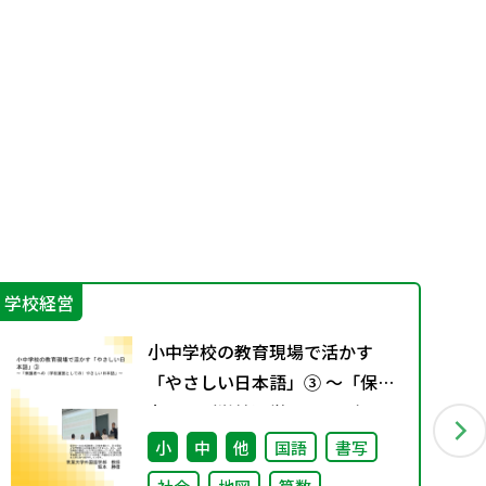
学校経営
学
小中学校の教育現場で活かす
「やさしい日本語」③ ～「保護
者への（学校運営としての）や
さしい日本語」～
小
中
他
国語
書写