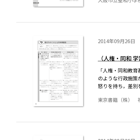
大阪市立聖和小学
2014年09月26日
（人権・同和 学
「人権・同和教育
のような行政施策
怒りを持ち，差別
東京書籍（株） 