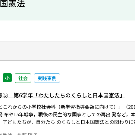
本国憲法
小
社会
実践事例
想⑤ 第6学年「わたしたちのくらしと日本国憲法」
とこれからの小学校社会科（新学習指導要領に向けて）」（201
発 布や15年戦争，戦後の民主的な国家としての再出 発など，
，子どもたちが，自分たち のくらしと日本国憲法との関わりに
を 養うことができるような授業について考えてみた。