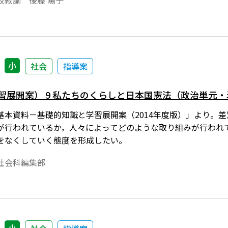
校教諭 後藤 陽子
小
社会
指導案
習展開案） 9 私たちのくらしと日本国憲法（政治単元
基本資料－基礎的知識と学習展開案（2014年度版）」より。
が行われているか，人々によってどのような取り組みが行われ
をなくしていく態度を形成したい。
社会科編集部