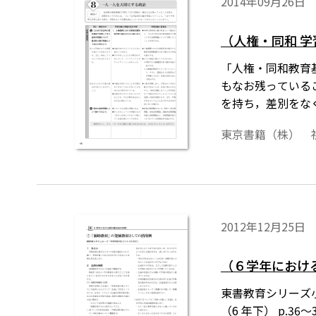
2014年09月26日
（人権・同和 学
「人権・同和教育
もなお残っている
を持ち，差別をな
東京書籍（株） 
2012年12月25日
（６学年におけ
東書教育シリーズ小
（6 年下） p.