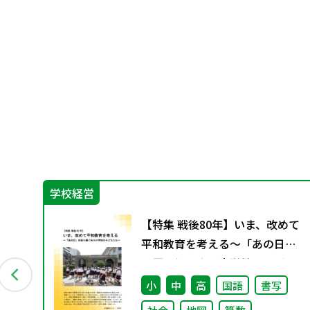
学校経営
日々
【特集 戦後80年】いま、改めて
平和教育を考える〜「あの日」
を語り継ぐ本川小学校の子ども
たち〜
小
中
高
国語
書写