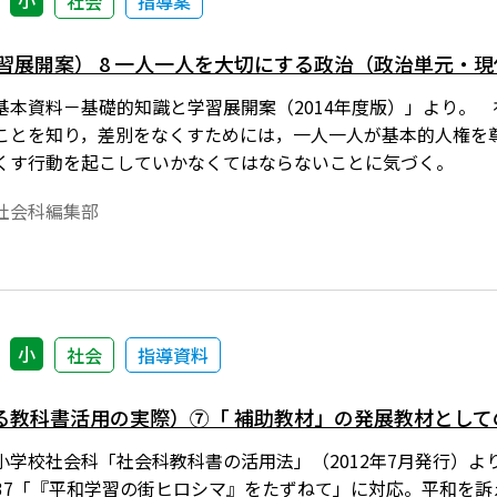
小
社会
指導案
習展開案） 8 一人一人を大切にする政治（政治単元・現
基本資料－基礎的知識と学習展開案（2014年度版）」より。
ことを知り，差別をなくすためには，一人一人が基本的人権を
くす行動を起こしていかなくてはならないことに気づく。
社会科編集部
小
社会
指導資料
る教科書活用の実際）⑦「 補助教材」の発展教材として
学校社会科「社会科教科書の活用法」（2012年7月発行）より。■平
36～37「『平和学習の街ヒロシマ』をたずねて」に対応。平和