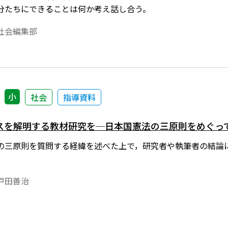
分たちにできることは何か考え話し合う。
社会編集部
小
社会
指導資料
スを解明する教材研究を─日本国憲法の三原則をめぐっ
の三原則を質問する経緯を述べた上で，研究者や執筆者の結論
戸田善治