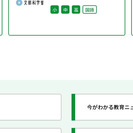
小
中
高
国語
今がわかる教育ニ