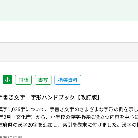
小
国語
書写
指導資料
手書き文字 字形ハンドブック【改訂版】
漢字1,026字について、手書き文字のさまざまな字形の例を示
8年2月／文化庁）から、小学校の漢字指導に役立つ内容を中心
道府県の漢字20字を追加し、索引を巻末に付けました。漢字の