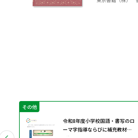
東京書籍（株） 
その他
グ
令和8年度小学校国語・書写のロ
資料
ーマ字指導ならびに補充教材の