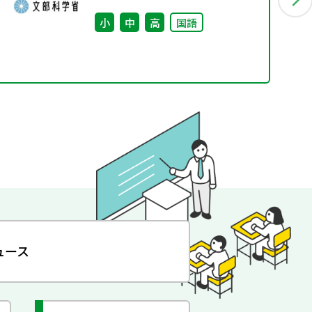
小
中
高
国語
ュース