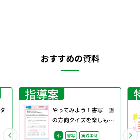
おすすめの資料
指導案
タ
やってみよう！書写 画
の方向クイズを楽しもう
～「主体的・対話的で深
小
書写
実践事例
い学び」の実現に向けた