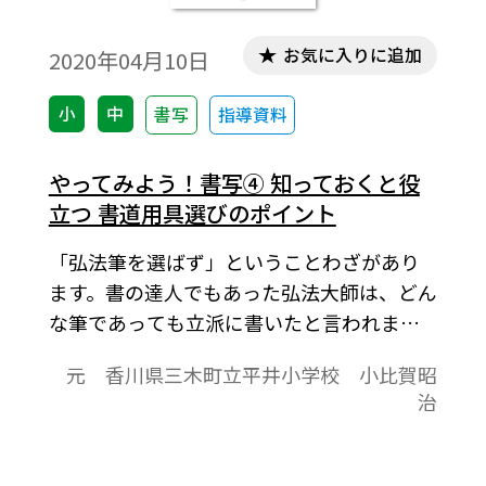
お気に入りに追加
2020年04月10日
小
中
書写
指導資料
やってみよう！書写④ 知っておくと役
立つ 書道用具選びのポイント
「弘法筆を選ばず」ということわざがあり
ます。書の達人でもあった弘法大師は、どん
な筆であっても立派に書いたと言われます
が、一方で、弘法大師は書体によって筆を
元 香川県三木町立平井小学校 小比賀昭
使い分け、よい筆を求めたとされます。で
治
は、上手な用具の選び方のコツをご紹介し
ましょう。