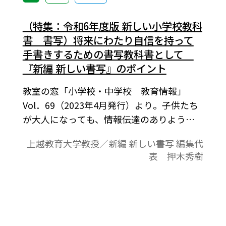
（特集：令和6年度版 新しい小学校教科
書 書写）将来にわたり自信を持って
手書きするための書写教科書として
『新編 新しい書写』のポイント
教室の窓「小学校・中学校 教育情報」
Vol．69（2023年4月発行）より。子供たち
が大人になっても、情報伝達のありように
合わせて文字を的確に用いることができる
上越教育大学教授／新編 新しい書写 編集代
資質・能力を育てなければならない。その
表 押木秀樹
ような手書きする力を養う書写教科書のポ
イントとして、子供たちの字の個性を生か
しながら読みやすい字を実現する書写の学
び、動作の視点の充実と身体への意識、文
字を書く際の目的・相手意識の大切さなど