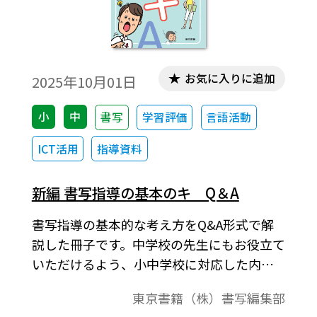
お気に入りに追加
2025年10月01日
小
中
書写
学習評価
言語活動
ICT活用
指導資料
新編 書写指導の基本のキ Q＆A
書写指導の基本的な考え方をQ&A形式で解
説した冊子です。中学校の先生にもお役立て
いただけるよう、小中学校に対応した内容
にしました。特に、「書写はちょっと苦
東京書籍（株）書写編集部
手」「書写ってどう指導すればいいの？」