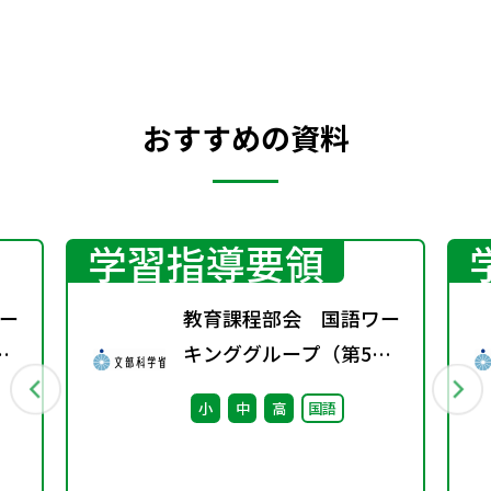
について述べる。
おすすめの資料
学習指導要領
ー
教育課程部会 国語ワー
キンググループ（第5
回） 配付資料
小
中
高
国語